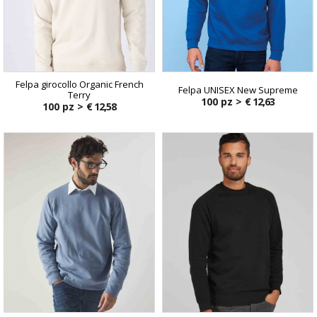
Felpa girocollo Organic French
Felpa UNISEX New Supreme
Terry
100 pz >
€ 12,63
100 pz >
€ 12,58