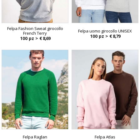
Felpa Fashion Sweat girocollo
Felpa uomo girocollo UNISEX
French Terry
100 pz >
€ 8,79
100 pz >
€ 8,69
Felpa Raglan
Felpa Atlas