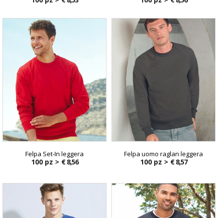
Felpa Set-In leggera
Felpa uomo raglan leggera
100 pz >
€ 8,56
100 pz >
€ 8,57