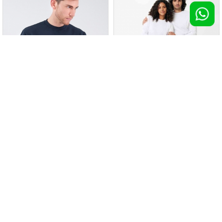
Felpa girocollo leggera Iqoniq
Felpa tubolare
Etosha in c...
100 pz >
€ 14,11
100 pz >
€ 14,13