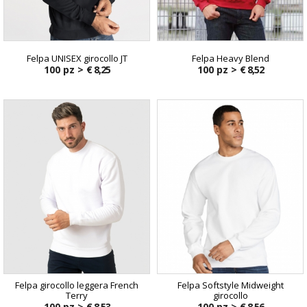
Felpa UNISEX girocollo JT
Felpa Heavy Blend
100 pz >
€ 8,25
100 pz >
€ 8,52
Felpa girocollo leggera French
Felpa Softstyle Midweight
Terry
girocollo
100 pz >
€ 8,53
100 pz >
€ 8,56