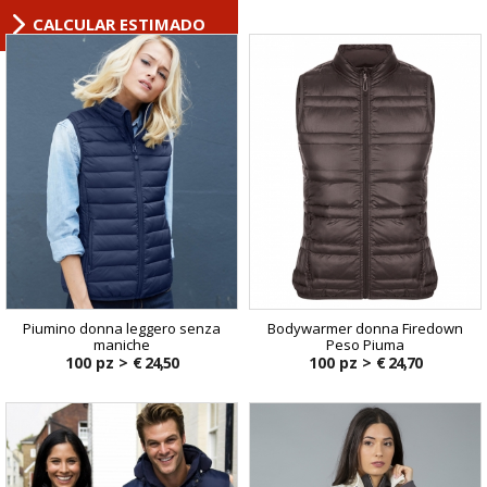
CALCULAR ESTIMADO
Piumino donna leggero senza
Bodywarmer donna Firedown
maniche
Peso Piuma
100 pz >
€ 24,50
100 pz >
€ 24,70