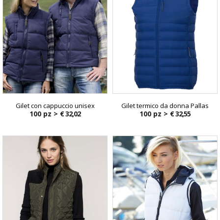
Gilet con cappuccio unisex
Gilet termico da donna Pallas
100 pz >
€ 32,02
100 pz >
€ 32,55