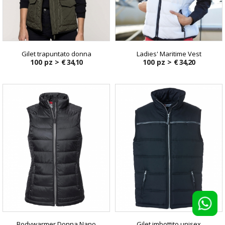
Gilet trapuntato donna
Ladies' Maritime Vest
100 pz >
€ 34,10
100 pz >
€ 34,20
Bodywarmer Donna Nano
Gilet imbottito unisex