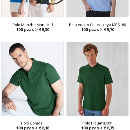
Polo Monzha Man - Kid
Polo Adulto Colore keya MPS180
100 pzas >
€ 5,30
100 pzas >
€ 5,70
Polo Uomo JT
Polo Piquet ID001
100 pzas >
€ 6,18
100 pzas >
€ 6,35