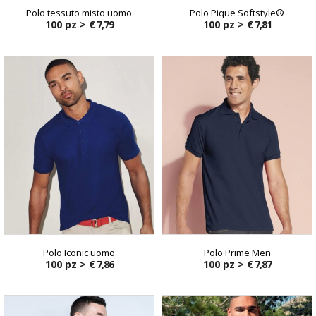
Polo tessuto misto uomo
Polo Pique Softstyle®
100 pz >
€ 7,79
100 pz >
€ 7,81
Polo Iconic uomo
Polo Prime Men
100 pz >
€ 7,86
100 pz >
€ 7,87