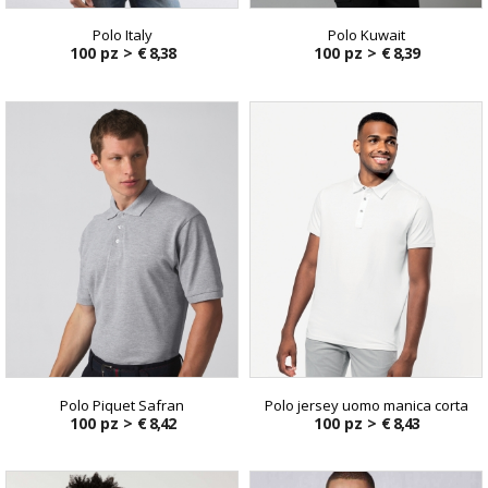
Polo Italy
Polo Kuwait
100 pz >
€ 8,38
100 pz >
€ 8,39
Polo Piquet Safran
Polo jersey uomo manica corta
100 pz >
€ 8,42
100 pz >
€ 8,43