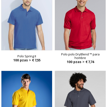
Polo polo DryBlend ™ para
Polo Spring II
hombre
100 pzas >
€ 7,55
100 pzas >
€ 7,74