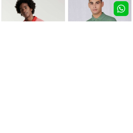
Polo piquet Bowie
Polo My Polo 210
100 pz >
€ 8,44
100 pz >
€ 8,65