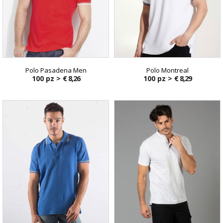
Polo Pasadena Men
Polo Montreal
100 pz >
€ 8,26
100 pz >
€ 8,29