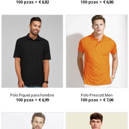
100 pzas >
€ 6,82
100 pzas >
€ 6,86
Polo Piquet para hombre
Polo Prescott Men
100 pzas >
€ 6,99
100 pzas >
€ 7,06