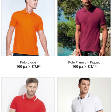
Polo piqué
Polo Premium Piquet
100 pz >
€ 7,94
100 pz >
€ 8,14