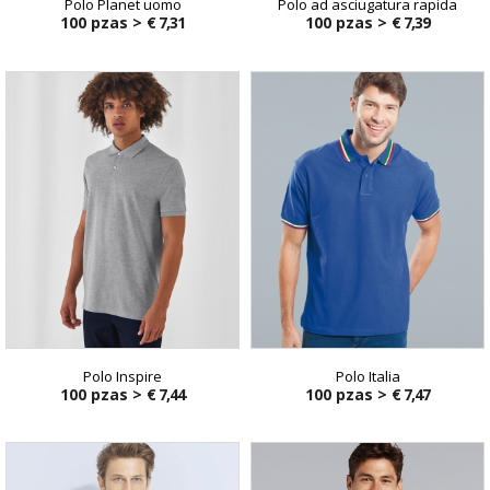
Polo Planet uomo
Polo ad asciugatura rapida
100 pzas >
€ 7,31
100 pzas >
€ 7,39
Polo Inspire
Polo Italia
100 pzas >
€ 7,44
100 pzas >
€ 7,47