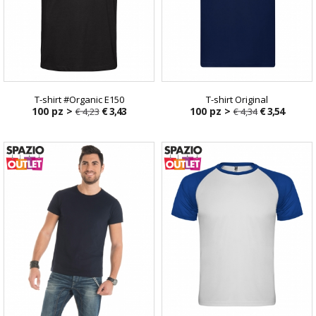
T-shirt #Organic E150
T-shirt Original
100 pz >
€ 3,43
100 pz >
€ 3,54
€ 4,23
€ 4,34