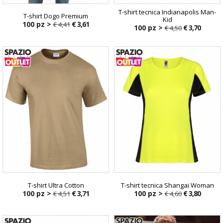
T-shirt tecnica Indianapolis Man-
T-shirt Dogo Premium
Kid
100 pz >
€ 3,61
€ 4,41
100 pz >
€ 3,70
€ 4,50
T-shirt Ultra Cotton
T-shirt tecnica Shangai Woman
100 pz >
€ 3,71
100 pz >
€ 3,80
€ 4,51
€ 4,60