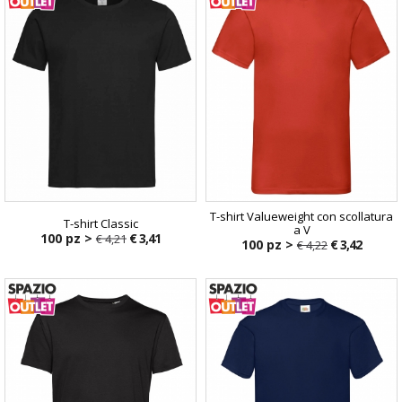
T-shirt Valueweight con scollatura
T-shirt Classic
a V
100 pz >
€ 3,41
€ 4,21
100 pz >
€ 3,42
€ 4,22