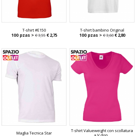
T-shirt #E150
T-shirt bambino Original
100 pzas >
€ 2,75
100 pzas >
€ 2,80
€ 3,55
€ 3,60
T-shirt Valueweight con scollatura
Maglia Tecnica Star
a V don...