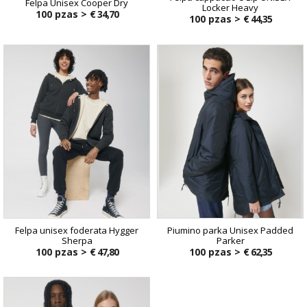
Felpa Unisex Cooper Dry
Locker Heavy
100 pzas >
€ 34,70
100 pzas >
€ 44,35
Felpa unisex foderata Hygger
Piumino parka Unisex Padded
Sherpa
Parker
100 pzas >
€ 47,80
100 pzas >
€ 62,35