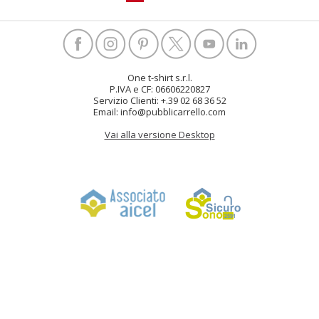
One t-shirt s.r.l.
P.IVA e CF: 06606220827
Servizio Clienti: +.39 02 68 36 52
Email: info@pubblicarrello.com
Vai alla versione Desktop