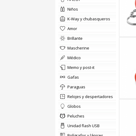
niños
K-Way y chubasqueros
amor
brillante
Mascherine
médico
memo y post-it
gafas
paraguas
relojes y despertadores
globos
Peluches
Unidad flash USB
bolígrafos y lápices