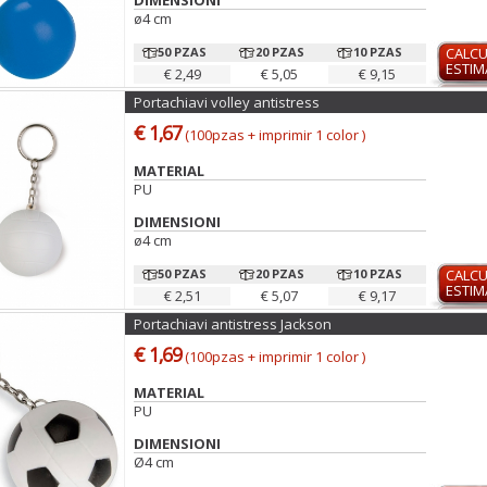
DIMENSIONI
ø4 cm
50 PZAS
20 PZAS
10 PZAS
CALC
ESTI
€ 2,49
€ 5,05
€ 9,15
Portachiavi volley antistress
€ 1,67
(100pzas + imprimir 1 color )
MATERIAL
PU
DIMENSIONI
ø4 cm
50 PZAS
20 PZAS
10 PZAS
CALC
ESTI
€ 2,51
€ 5,07
€ 9,17
Portachiavi antistress Jackson
€ 1,69
(100pzas + imprimir 1 color )
MATERIAL
PU
DIMENSIONI
Ø4 cm