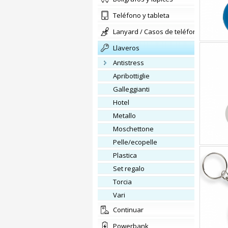
teléfono y tableta
lanyard / Casos de teléfono
llaveros
antistress
apribottiglie
galleggianti
Hotel
metallo
moschettone
pelle/ecopelle
plastica
set regalo
torcia
vari
Continuar
Powerbank