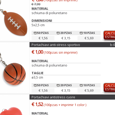
(100pzas sin imprimir)
€ 7,99
MATERIAL
schiuma di poliuretano
DIMENSIONI
5x2,5 cm
50 PZAS
20 PZAS
10 PZAS
CALC
ESTI
€ 1,56
€ 3,15
€ 5,69
Portachiavi anti-stress sportivo
b-
€ 1,00
(100pzas sin imprimir)
MATERIAL
schiuma di poliuretano
TAGLIE
ø3,5 cm
50 PZAS
20 PZAS
10 PZAS
CALC
ESTI
€ 1,56
€ 3,15
€ 5,69
Portachiavi antistress cuore
€ 1,52
(100pzas + imprimir 1 color )
MATERIAL