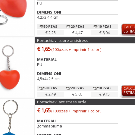
PU
DIMENSIONI
4,2x3,4,4 cm
50 PZAS
20 PZAS
10 PZAS
CALC
ESTI
€ 2,25
€ 4,47
€ 8,04
Portachiavi cuore antistress
€ 1,65
(100pzas + imprimir 1 color )
MATERIAL
PU
DIMENSIONI
4,5x4x2,5 cm
50 PZAS
20 PZAS
10 PZAS
CALC
ESTI
€ 2,49
€ 5,05
€ 9,15
Portachiavi antistress Arda
€ 1,65
(100pzas + imprimir 1 color )
MATERIAL
gommapiuma