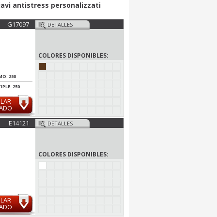
iavi antistress personalizzati
G17097
DETALLES
COLORES DISPONIBLES:
MO: 250
IPLE: 250
ULAR
MADO
E14121
DETALLES
COLORES DISPONIBLES:
ULAR
MADO