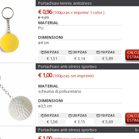
Portachiavi tennis antistress
€ 0,96
(100pzas + imprimir 1 color )
€ 1,23
MATERIAL
PU
DIMENSIONI
ø4 cm
50 PZAS
20 PZAS
10 PZAS
CALC
ESTI
€ 1,51
€ 3,14
€ 5,89
Portachiavi anti-stress sportivo
€ 1,00
(100pzas sin imprimir)
MATERIAL
schiuma di poliuretano
DIMENSIONI
ø3,5 cm
50 PZAS
20 PZAS
10 PZAS
CALC
ESTI
€ 1,56
€ 3,15
€ 5,69
Portachiavi anti-stress sportivo
b
€ 1,00