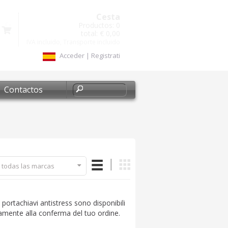
Cesta
Productos:
0
total:
€ 0,00
IVA incluido, Transporte incluido
Acceder
|
Registrati
Contactos
 todas las marcas
I portachiavi antistress sono disponibili
amente alla conferma del tuo ordine.