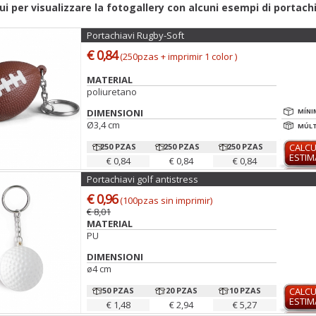
qui per visualizzare la fotogallery con alcuni esempi di portach
Portachiavi Rugby-Soft
€ 0,84
(250pzas + imprimir 1 color )
MATERIAL
poliuretano
DIMENSIONI
MÍNI
Ø3,4 cm
MÚLT
250 PZAS
250 PZAS
250 PZAS
CALC
ESTI
€ 0,84
€ 0,84
€ 0,84
Portachiavi golf antistress
€ 0,96
(100pzas sin imprimir)
€ 8,01
MATERIAL
PU
DIMENSIONI
ø4 cm
50 PZAS
20 PZAS
10 PZAS
CALC
ESTI
€ 1,48
€ 2,94
€ 5,27