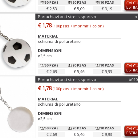
50 PZAS
20 PZAS
10 PZAS
CALC
ESTI
€ 2,53
€ 5,09
€ 9,19
Portachiavi anti-stress sportivo
b
€ 1,78
(100pzas + imprimir 1 color )
MATERIAL
schiuma di poliuretano
DIMENSIONI
ø3,5 cm
50 PZAS
20 PZAS
10 PZAS
CALC
ESTI
€ 2,69
€ 5,46
€ 9,93
Portachiavi anti-stress sportivo
b010
€ 1,78
(100pzas + imprimir 1 color )
MATERIAL
schiuma di poliuretano
DIMENSIONI
ø3,5 cm
50 PZAS
20 PZAS
10 PZAS
CALC
ESTI
€ 2,69
€ 5,46
€ 9,93