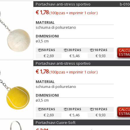
Portachiavi anti-stress sportivo
b-010
€ 1,78
(100pzas + imprimir 1 color )
MATERIAL
schiuma di poliuretano
DIMENSIONI
ø3,5 cm
50 PZAS
20 PZAS
10 PZAS
CALC
ESTI
€ 2,69
€ 5,46
€ 9,93
Portachiavi anti-stress sportivo
€ 1,78
(100pzas + imprimir 1 color )
MATERIAL
schiuma di poliuretano
DIMENSIONI
ø3,5 cm
50 PZAS
20 PZAS
10 PZAS
CALC
ESTI
€ 2,69
€ 5,46
€ 9,93
Portachiavi Cuore-Soft