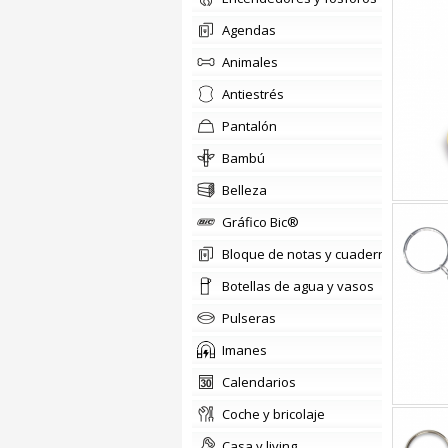
agendas
animales
antiestrés
pantalón
Bambú
belleza
Gráfico Bic®
Bloque de notas y cuadernos
Botellas de agua y vasos
pulseras
imanes
calendarios
coche y bricolaje
casa y living