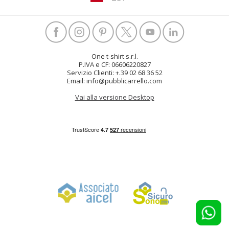
One t-shirt s.r.l.
P.IVA e CF: 06606220827
Servizio Clienti: +.39 02 68 36 52
Email: info@pubblicarrello.com
Vai alla versione Desktop