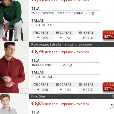
(100pzas + imprimir 2 colores)
TELA
65% poliestere, 35% cotone pique - 220 gr
TALLAS
S, M, L, XL, XXL
50 PZAS
20 PZAS
1 PZAS
CALC
ESTI
€ 10,05
€ 12,92
€ 21,32
Polo piquet Estrella manica lunga uomo
€ 8,79
(100pzas + imprimir 2 colores)
TELA
100% cotone pique - 220 gr
TALLAS
S, M, L, XL, 2XL
50 PZAS
20 PZAS
1 PZAS
CALC
ESTI
€ 10,06
€ 12,93
€ 21,33
Polo Star
€ 8,82
(100pzas + imprimir 2 colores)
TELA