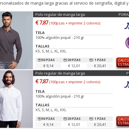
rsonalizados de manga larga gracias al servicio de serigrafía, digital 
Polo regular de manga larga
PORA
€ 7,87
(100pzas + imprimir 2 colores)
TELA
100% algodón piqué - 210 gr
TALLAS
XS, S, M, L, XL, XXL
50 PZAS
20 PZAS
1 PZAS
CALC
ESTI
€ 9,14
€ 12,01
€ 20,41
Polo regular de manga larga
P
€ 7,87
(100pzas + imprimir 2 colores)
TELA
100% algodón piqué - 210 gr
TALLAS
XS, S, M, L, XL, XXL
50 PZAS
20 PZAS
1 PZAS
CALC
ESTI
€ 9,14
€ 12,01
€ 20,41