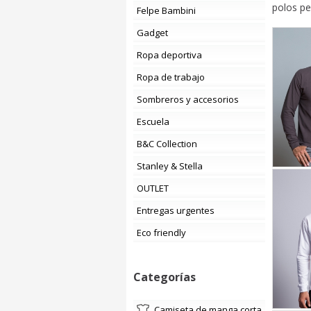
polos pe
Felpe Bambini
Gadget
Ropa deportiva
Ropa de trabajo
Sombreros y accesorios
Escuela
B&C Collection
Stanley & Stella
OUTLET
Entregas urgentes
Eco friendly
Categorías
camiseta de manga corta