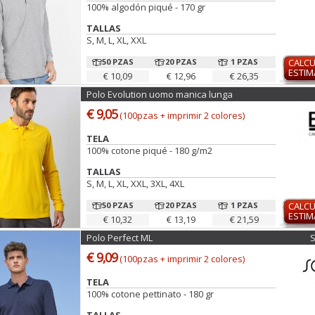
100% algodón piqué - 170 gr
TALLAS
S, M, L, XL, XXL
50 PZAS
20 PZAS
1 PZAS
CALC
ESTI
€ 10,09
€ 12,96
€ 26,35
Polo Evolution uomo manica lunga
€ 9,05
(100pzas + imprimir 2 colores)
TELA
100% cotone piqué - 180 g/m2
TALLAS
S, M, L, XL, XXL, 3XL, 4XL
50 PZAS
20 PZAS
1 PZAS
CALC
ESTI
€ 10,32
€ 13,19
€ 21,59
Polo Perfect ML
€ 9,09
(100pzas + imprimir 2 colores)
TELA
100% cotone pettinato - 180 gr