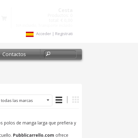
Cesta
Productos:
0
total:
€ 0,00
IVA incluido, Transporte incluido
Acceder
|
Registrati
Contactos
 todas las marcas
os polos de manga larga que prefiera y
cuello.
Pubblicarrello.com
ofrece