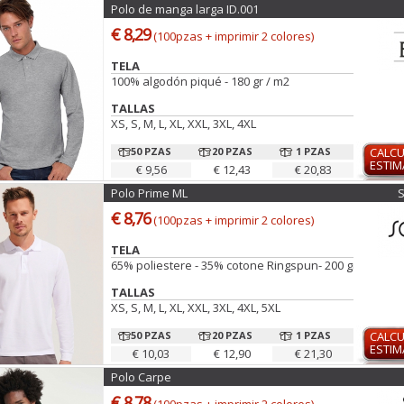
Polo de manga larga ID.001
€ 8,29
(100pzas + imprimir 2 colores)
TELA
100% algodón piqué - 180 gr / m2
TALLAS
XS, S, M, L, XL, XXL, 3XL, 4XL
50 PZAS
20 PZAS
1 PZAS
CALC
ESTI
€ 9,56
€ 12,43
€ 20,83
Polo Prime ML
€ 8,76
(100pzas + imprimir 2 colores)
TELA
65% poliestere - 35% cotone Ringspun- 200 gr
TALLAS
XS, S, M, L, XL, XXL, 3XL, 4XL, 5XL
50 PZAS
20 PZAS
1 PZAS
CALC
ESTI
€ 10,03
€ 12,90
€ 21,30
Polo Carpe
€ 8,78