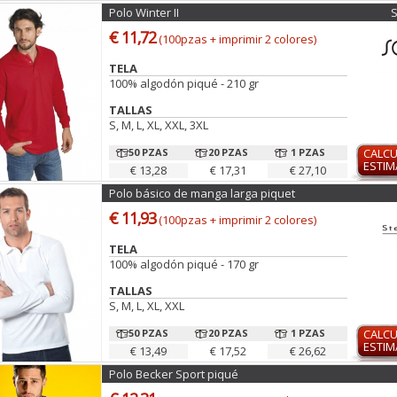
Polo Winter II
€ 11,72
(100pzas + imprimir 2 colores)
TELA
100% algodón piqué - 210 gr
TALLAS
S, M, L, XL, XXL, 3XL
50 PZAS
20 PZAS
1 PZAS
CALC
ESTI
€ 13,28
€ 17,31
€ 27,10
Polo básico de manga larga piquet
€ 11,93
(100pzas + imprimir 2 colores)
TELA
100% algodón piqué - 170 gr
TALLAS
S, M, L, XL, XXL
50 PZAS
20 PZAS
1 PZAS
CALC
ESTI
€ 13,49
€ 17,52
€ 26,62
Polo Becker Sport piqué