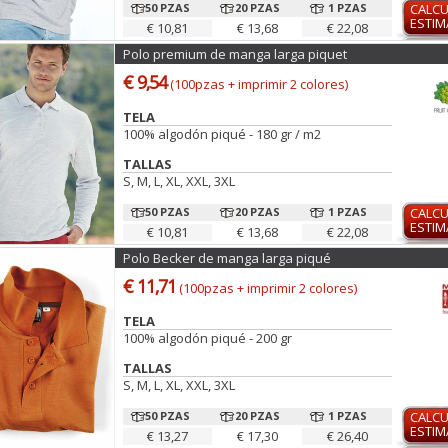
50 PZAS
20 PZAS
1 PZAS
CALC
ESTI
€ 10,81
€ 13,68
€ 22,08
Polo premium de manga larga piquet
€ 9,54
(100pzas + imprimir 2 colores)
TELA
100% algodón piqué - 180 gr / m2
TALLAS
S, M, L, XL, XXL, 3XL
50 PZAS
20 PZAS
1 PZAS
CALC
ESTI
€ 10,81
€ 13,68
€ 22,08
Polo Becker de manga larga piqué
€ 11,71
(100pzas + imprimir 2 colores)
TELA
100% algodón piqué - 200 gr
TALLAS
S, M, L, XL, XXL, 3XL
50 PZAS
20 PZAS
1 PZAS
CALC
ESTI
€ 13,27
€ 17,30
€ 26,40