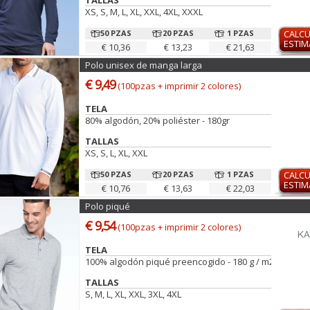
TALLAS
XS, S, M, L, XL, XXL, 4XL, XXXL
50 PZAS
20 PZAS
1 PZAS
CALC
ESTI
€ 10,36
€ 13,23
€ 21,63
Polo unisex de manga larga
€ 9,49
(100pzas + imprimir 2 colores)
TELA
80% algodón, 20% poliéster - 180gr
TALLAS
XS, S, L, XL, XXL
50 PZAS
20 PZAS
1 PZAS
CALC
ESTI
€ 10,76
€ 13,63
€ 22,03
Polo piqué
€ 9,54
(100pzas + imprimir 2 colores)
TELA
100% algodón piqué preencogido - 180 g / m2
TALLAS
S, M, L, XL, XXL, 3XL, 4XL