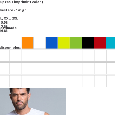
00pzas + imprimir 1 color )
iestere - 140 gr
XL, XXL, 2XL
 5,58
 7,58
r estimado
16,83
disponibles: