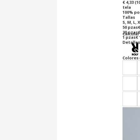
€ 4,33
(1
tela
100% pol
Tallas
S, M, L, 
50 pzas
€
20 pzas
€
Calcula
1 pzas
€ 
Detalles
Colores 