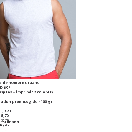
a de hombre urbano
K-EXP
00pzas + imprimir 2 colores)
godón preencogido - 155 gr
XL, XXL
 5,70
 7,70
r estimado
16,95