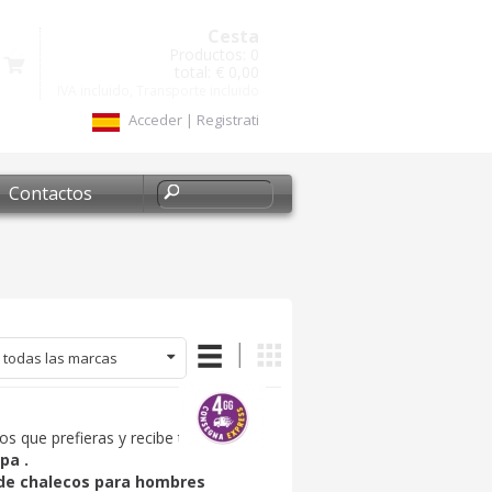
Cesta
Productos:
0
total:
€ 0,00
IVA incluido, Transporte incluido
Acceder
|
Registrati
Contactos
 todas las marcas
cos que prefieras y recibe tu
ropa
opa
.
 de chalecos para hombres