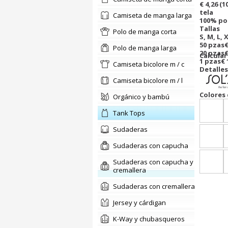
€ 4,26
(1
tela
camiseta de manga larga
100% pol
Tallas
polo de manga corta
S, M, L, 
50 pzas
€
polo de manga larga
20 pzas
€
Calcula
1 pzas
€ 
camiseta bicolore m / c
Detalles
camiseta bicolore m / l
Colores 
orgánico y bambú
Tank Tops
sudaderas
Sudaderas con capucha
Sudaderas con capucha y
cremallera
Sudaderas con cremallera
jersey y cárdigan
K-Way y chubasqueros