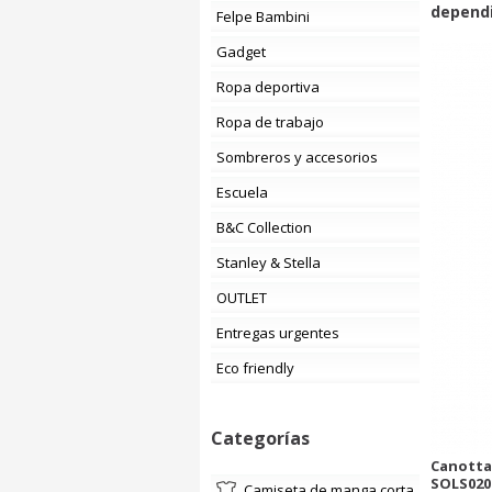
dependi
Felpe Bambini
Gadget
Ropa deportiva
Ropa de trabajo
Sombreros y accesorios
Escuela
B&C Collection
Stanley & Stella
OUTLET
Entregas urgentes
Eco friendly
Categorías
Canotta
SOLS020
camiseta de manga corta