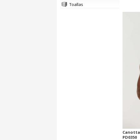
toallas
Canotta
PD0350