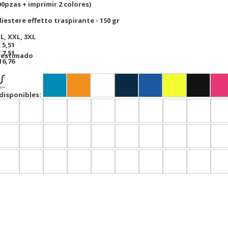
00pzas + imprimir 2 colores)
iestere effetto traspirante - 150 gr
XL, XXL, 3XL
 5,51
 7,51
r estimado
16,76
disponibles: