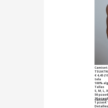
Camiset
TSUATN
€ 4,45
(1
tela
100% al
Tallas
S, M, L, 
50 pzas
€
20 pzas
€
Calcula
1 pzas
€ 
Detalles