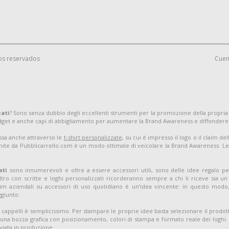
os reservados
Cuen
zati
? Sono senza dubbio degli eccellenti strumenti per la promozione della propria
adget e anche capi di abbigliamento per aumentare la Brand Awareness e diffondere
assa anche attraverso le
t-shirt personalizzate
, su cui è impresso il logo o il claim d
nite da Pubblicarrello.com è un modo ottimale di veicolare la Brand Awareness. Le t-
ati
sono innumerevoli e oltre a essere accessori utili, sono delle idee regalo pe
tro con scritte e loghi personalizzati ricorderanno sempre a chi li riceve sia 
m aziendali su accessori di uso quotidiano è un’idea vincente: in questo modo, 
ggiunto.
 cappelli è semplicissimo. Per stampare le proprie idee basta selezionare il prodott
una bozza grafica con posizionamento, colori di stampa e formato reale dei loghi. S
viata in produzione.