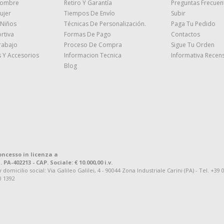
Hombre
Retiro Y Garantía
Preguntas Frecuen
ujer
Tiempos De Envío
Subir
 Niños
Técnicas De Personalización.
Paga Tu Pedido
rtiva
Formas De Pago
Contactos
rabajo
Proceso De Compra
Sigue Tu Orden
 Y Accesorios
Informacion Tecnica
Informativa Recens
Blog
oncesso in licenza a
. PA-402213 - CAP. Sociale: € 10.000,00 i.v.
omicilio social: Via Galileo Galilei, 4 - 90044 Zona Industriale Carini (PA) - Tel. +39 
0 1392