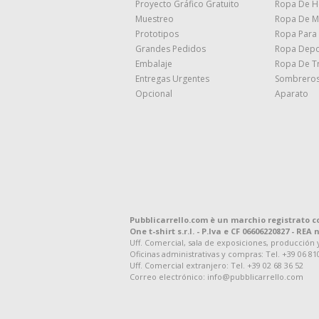
Proyecto Gráfico Gratuito
Ropa De 
Muestreo
Ropa De M
Prototipos
Ropa Para
Grandes Pedidos
Ropa Depo
Embalaje
Ropa De T
Entregas Urgentes
Sombreros
Opcional
Aparato
Pubblicarrello.com è un marchio registrato c
One t-shirt s.r.l. - P.Iva e CF 06606220827 - REA n
Uff. Comercial, sala de exposiciones, producción y d
Oficinas administrativas y compras: Tel. +39 06 81
Uff. Comercial extranjero: Tel. +39 02 68 36 52
Correo electrónico: info@pubblicarrello.com