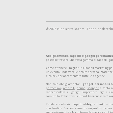
® 2026 Pubblicarrello.com - Todos los derech
Abbigliamento, cappelli e gadget personaliz
possibile trovare una vasta gamma di cappelli, g
Come ottenere i migliori risultati? Il marketing p
un evento, indossare le t-shirt personalizzate for
e colori, per accontentare tutte le esigenze.
Non solo abbigliamento: i
gadget personalizz
portachiavi
,
ombrelli
,
penne
,
shopper
e tanto al
rappresentata sui gadget. Imprimere logo e clai
l’ombrello, l’obiettivo di Brand Awareness sarà ra
Rendere
esclusivi capi di abbigliamento
o dei
con l'ordine. Successivamente un grafico invierà 
successivamente alla conferma la merce verrà in