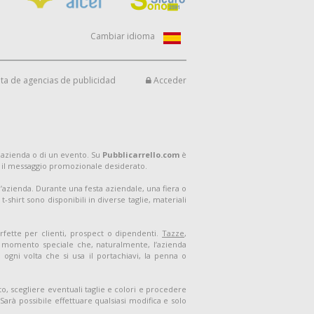
Cambiar idioma
ta de agencias de publicidad
Acceder
 azienda o di un evento. Su
Pubblicarrello.com
è
 il messaggio promozionale desiderato.
ell’azienda. Durante una festa aziendale, una fiera o
shirt sono disponibili in diverse taglie, materiali
rfette per clienti, prospect o dipendenti.
Tazze
,
un momento speciale che, naturalmente, l’azienda
ogni volta che si usa il portachiavi, la penna o
o, scegliere eventuali taglie e colori e procedere
arà possibile effettuare qualsiasi modifica e solo