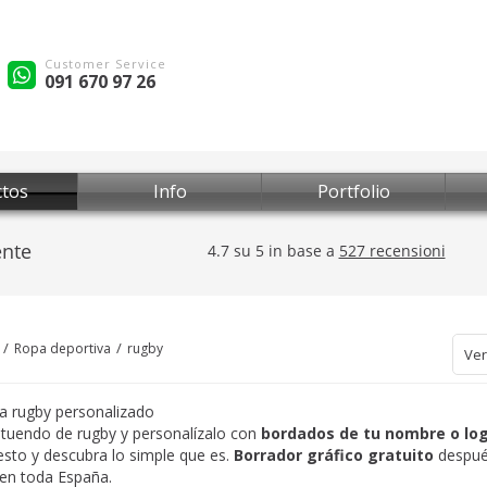
Customer Service
091 670 97 26
tos
Info
Portfolio
Ropa deportiva
rugby
Ver
a rugby personalizado
 atuendo de rugby y personalízalo con
bordados de tu nombre o lo
sto y descubra lo simple que es.
Borrador gráfico gratuito
despué
 en toda España.