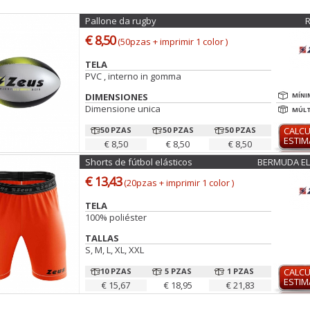
Pallone da rugby
€ 8,50
(50pzas + imprimir 1 color )
TELA
PVC , interno in gomma
DIMENSIONES
MÍNI
Dimensione unica
MÚLT
50 PZAS
50 PZAS
50 PZAS
CALC
ESTI
€ 8,50
€ 8,50
€ 8,50
Shorts de fútbol elásticos
BERMUDA EL
€ 13,43
(20pzas + imprimir 1 color )
TELA
100% poliéster
TALLAS
S, M, L, XL, XXL
10 PZAS
5 PZAS
1 PZAS
CALC
ESTI
€ 15,67
€ 18,95
€ 21,83