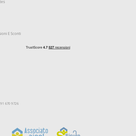
tes
ioni E Sconti
091 670 9726