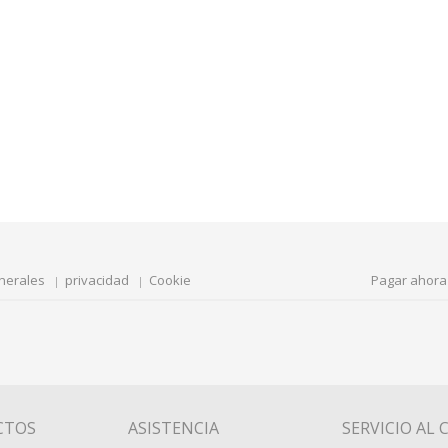
nerales
privacidad
Cookie
Pagar ahora
CTOS
ASISTENCIA
SERVICIO AL 