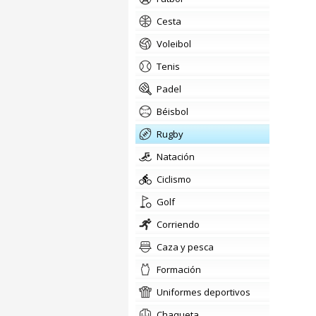
cesta
voleibol
tenis
padel
béisbol
rugby
natación
ciclismo
golf
corriendo
Caza y pesca
formación
uniformes deportivos
chaqueta