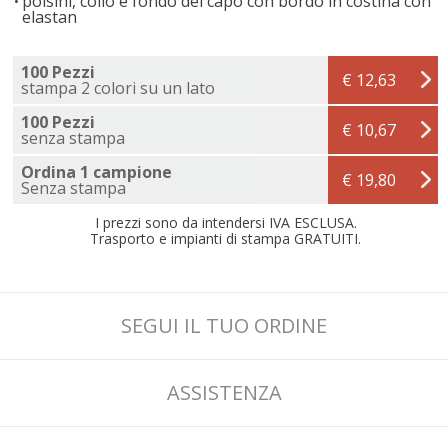
polsini, collo e fondo del capo con bordo in costina con
elastan
100 Pezzi
€ 12,63
stampa 2 colori su un lato
100 Pezzi
€ 10,67
senza stampa
Ordina 1 campione
€ 19,80
Senza stampa
I prezzi sono da intendersi IVA ESCLUSA.
Trasporto e impianti di stampa GRATUITI.
SEGUI IL TUO ORDINE
ASSISTENZA