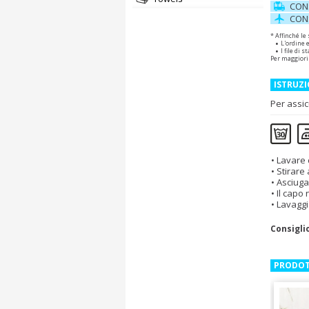
CON
CON
* Affinché le
L'ordine 
I file di
Per maggiori
ISTRUZI
Per assic
Lavare 
Stirare
Asciuga
Il capo
Lavaggi
Consigli
PRODOT