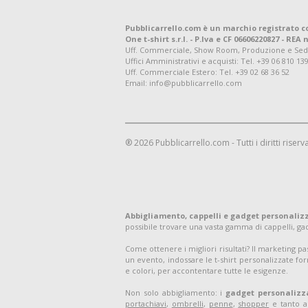
Pubblicarrello.com è un marchio registrato c
One t-shirt s.r.l. - P.Iva e CF 06606220827 - REA n
Uff. Commerciale, Show Room, Produzione e Sede Leg
Uffici Amministrativi e acquisti:
Tel. +39 06 810 13
Uff. Commerciale Estero:
Tel. +39 02 68 36 52
Email: info@pubblicarrello.com
® 2026 Pubblicarrello.com - Tutti i diritti riserva
Abbigliamento, cappelli e gadget personaliz
possibile trovare una vasta gamma di cappelli, g
Come ottenere i migliori risultati? Il marketing p
un evento, indossare le t-shirt personalizzate for
e colori, per accontentare tutte le esigenze.
Non solo abbigliamento: i
gadget personalizz
portachiavi
,
ombrelli
,
penne
,
shopper
e tanto al