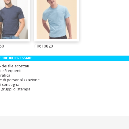
60
FR610820
EBBE INTERESSARE
dei file accettati
e Frequenti
rafica
e di personalizzazione
i consegna
i gruppi di stampa