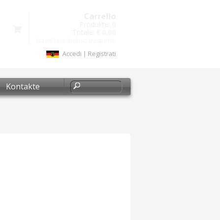
Carrello
Produkte:
0
Totale:
€ 0,00
Iva inclusa, Incluso trasporto
Accedi
|
Registrati
Kontakte