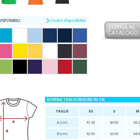
ISPONIBILI:
mostra disponibilità
TORNA AL
CATALOGO
SCHEMA TAGLIE/MISURE IN CM
TAGLIE
XS
S
M
A (cm)
41.50
44.00
46.
B (cm)
62.00
63.00
64.