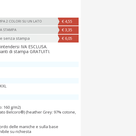
€ 4,55
PA 2 COLORI SU UN LATO
€ 3,35
A STAMPA
ne senza stampa
€ 6,05
 intendersi IVA ESCLUSA.
ianti di stampa GRATUITI.
- XXL
o: 160 g/m2)
lato Belcoro®) (heather Grey: 97% cotone,
ordo delle maniche e sulla base
nibile su richiesta