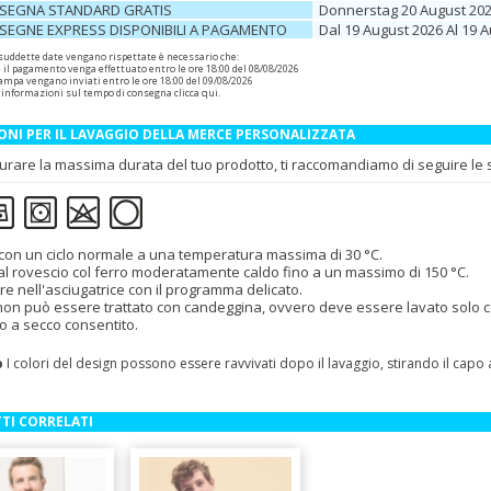
SEGNA STANDARD GRATIS
Donnerstag 20 August 20
SEGNE EXPRESS DISPONIBILI A PAGAMENTO
Dal 19 August 2026 Al 19 
 suddette date vengano rispettate è necessario che:
e il pagamento venga effettuato entro le ore 18:00 del 08/08/2026
 stampa vengano inviati entro le ore 18:00 del 09/08/2026
 informazioni sul tempo di consegna
clicca qui
.
ONI PER IL LAVAGGIO DELLA MERCE PERSONALIZZATA
urare la massima durata del tuo prodotto, ti raccomandiamo di seguire le se
con un ciclo normale a una temperatura massima di 30 °C.
 al rovescio col ferro moderatamente caldo fino a un massimo di 150 °C.
re nell'asciugatrice con il programma delicato.
 non può essere trattato con candeggina, ovvero deve essere lavato solo con
o a secco consentito.
o
I colori del design possono essere ravvivati dopo il lavaggio, stirando il capo
TI CORRELATI