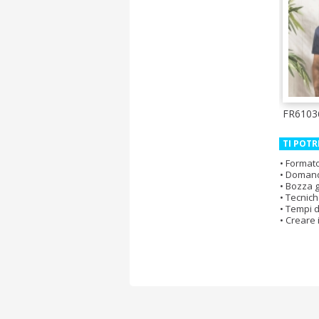
FR6103
TI POTR
Formato 
Domand
Bozza g
Tecnich
Tempi d
Creare 