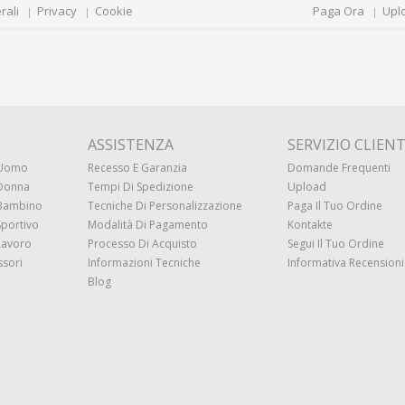
rali
Privacy
Cookie
Paga Ora
Upl
ASSISTENZA
SERVIZIO CLIENT
 Uomo
Recesso E Garanzia
Domande Frequenti
 Donna
Tempi Di Spedizione
Upload
 Bambino
Tecniche Di Personalizzazione
Paga Il Tuo Ordine
Sportivo
Modalità Di Pagamento
Kontakte
Lavoro
Processo Di Acquisto
Segui Il Tuo Ordine
ssori
Informazioni Tecniche
Informativa Recensioni 
Blog