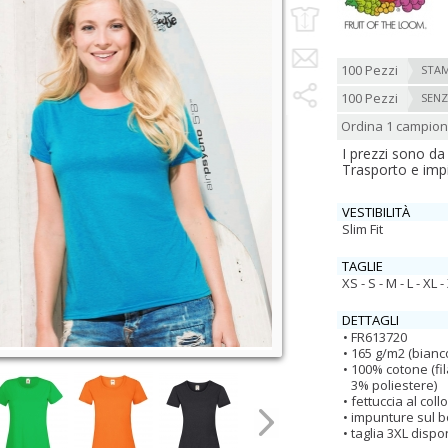
100 Pezzi
STAM
100 Pezzi
SENZ
Ordina 1 campio
I prezzi sono da
Trasporto e imp
VESTIBILITÀ
Slim Fit
TAGLIE
XS - S - M - L - XL 
DETTAGLI
FR613720
165 g/m2 (bianc
100% cotone (fi
3% poliestere)
fettuccia al collo
impunture sul b
taglia 3XL dispo