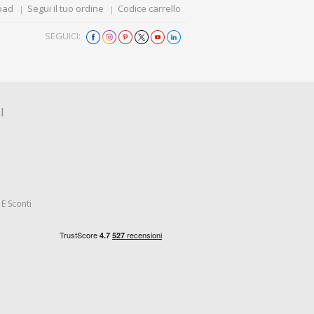
oad
Segui il tuo ordine
Codice carrello
SEGUICI:
I
E Sconti