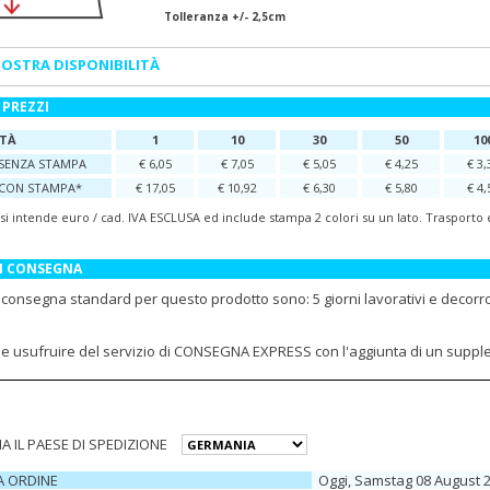
Tolleranza +/- 2,5cm
OSTRA DISPONIBILITÀ
 PREZZI
TÀ
1
10
30
50
10
SENZA STAMPA
€ 6,05
€ 7,05
€ 5,05
€ 4,25
€ 3,
CON STAMPA*
€ 17,05
€ 10,92
€ 6,30
€ 5,80
€ 4,
 si intende euro / cad. IVA ESCLUSA ed include stampa 2 colori su un lato. Trasporto
DI CONSEGNA
i consegna standard per questo prodotto sono: 5 giorni lavorativi e decorr
ile usufruire del servizio di CONSEGNA EXPRESS con l'aggiunta di un supp
A IL PAESE DI SPEDIZIONE
A ORDINE
Oggi, Samstag 08 August 