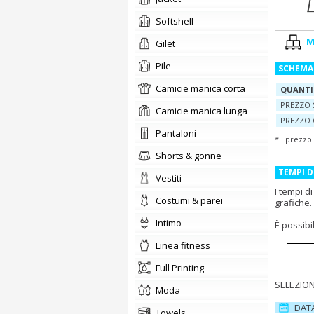
softshell
M
Gilet
pile
SCHEMA
camicie manica corta
QUANTI
PREZZO 
camicie manica lunga
PREZZO 
pantaloni
*Il prezzo
shorts & gonne
TEMPI 
vestiti
I tempi d
costumi & parei
grafiche.
intimo
È possib
linea fitness
Full Printing
SELEZION
moda
DAT
towels