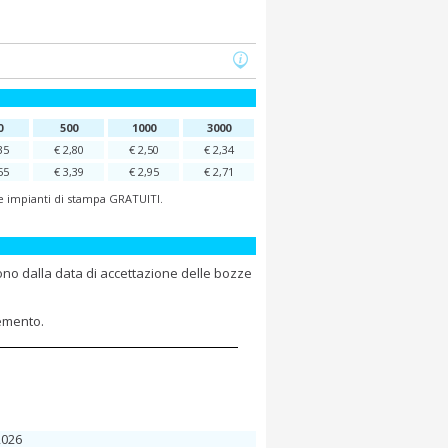
0
500
1000
3000
35
€ 2,80
€ 2,50
€ 2,34
55
€ 3,39
€ 2,95
€ 2,71
 e impianti di stampa GRATUITI.
ono dalla data di accettazione delle bozze
lemento.
2026