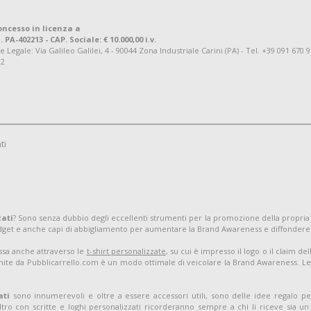
oncesso in licenza a
. PA-402213 - CAP. Sociale: € 10.000,00 i.v.
ale: Via Galileo Galilei, 4 - 90044 Zona Industriale Carini (PA) - Tel. +39 091 670 
92
ti
zati
? Sono senza dubbio degli eccellenti strumenti per la promozione della propria
adget e anche capi di abbigliamento per aumentare la Brand Awareness e diffondere
assa anche attraverso le
t-shirt personalizzate
, su cui è impresso il logo o il claim d
nite da Pubblicarrello.com è un modo ottimale di veicolare la Brand Awareness. Le t-
ati
sono innumerevoli e oltre a essere accessori utili, sono delle idee regalo pe
tro con scritte e loghi personalizzati ricorderanno sempre a chi li riceve sia 