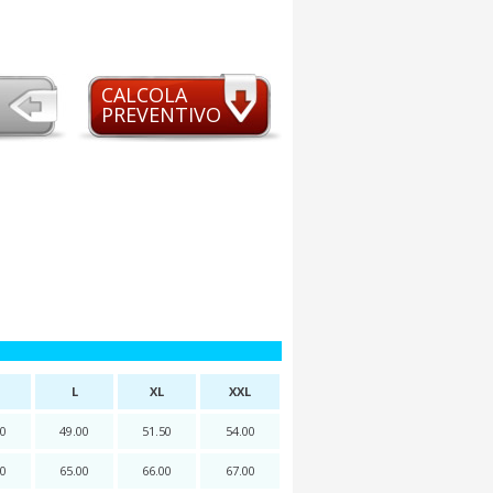
CALCOLA
PREVENTIVO
L
XL
XXL
50
49.00
51.50
54.00
00
65.00
66.00
67.00