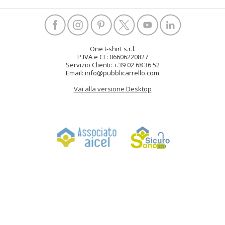
One t-shirt s.r.l.
P.IVA e CF: 06606220827
Servizio Clienti: +.39 02 68 36 52
Email: info@pubblicarrello.com
Vai alla versione Desktop