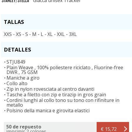
Giacca unisex Tracker
TALLAS
XXS - XS - S - M - L - XL - XXL - 3XL
DETALLES
STJU849
Plain Weave , 100% poliestere riciclato , Fluorine-free
DWR , 75 GSM
Maniche a giro
Collo alto
Zip in nylon rovesciata al centro davanti
Tasche a filetto con zip e tirazip in gros grain
Cordini lunghi al collo tono su tono con rifiniture in
metallo
Polsino della manica e girovita elastici
50 de repuesto
€ 15,72
imprimir 2 colores