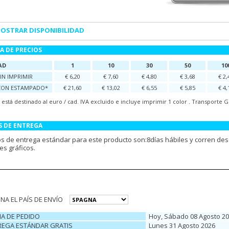
OSTRAR DISPONIBILIDAD
A DE PRECIOS
AD
1
10
30
50
10
IN IMPRIMIR
€ 6,20
€ 7,60
€ 4,80
€ 3,68
€ 2,
CON ESTAMPADO*
€ 21,60
€ 13,02
€ 6,55
€ 5,85
€ 4,
o está destinado al euro / cad. IVA excluido e incluye imprimir 1 color . Transporte
S DE ENTREGA
os de entrega estándar para este producto son:8días hábiles y corren des
es gráficos.
NA EL PAÍS DE ENVÍO
HA DE PEDIDO
Hoy, Sábado 08 Agosto 2
REGA ESTÁNDAR GRATIS
Lunes 31 Agosto 2026