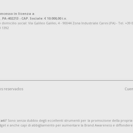
oncesso in licenza a
. PA-402213 - CAP. Sociale: € 10.000,00 i.v.
omicilio social: Via Galileo Galilei, 4 - 90044 Zona Industriale Carini (PA) - Tel. +39 
0 1392
os reservados
Cuen
zati
? Sono senza dubbio degli eccellenti strumenti per la promozione della propria
adget e anche capi di abbigliamento per aumentare la Brand Awareness e diffondere