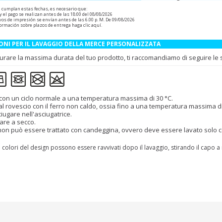
e cumplan estas fechas, es necesario que:
 y el pago se realizan antes de las 18:00 del 08/08/2026
vos de impresión se envían antes de las 6.00 p. M. De 09/08/2026
ormación sobre plazos de entrega
haga clic aquí
.
ONI PER IL LAVAGGIO DELLA MERCE PERSONALIZZATA
urare la massima durata del tuo prodotto, ti raccomandiamo di seguire le se
con un ciclo normale a una temperatura massima di 30 °C.
 al rovescio con il ferro non caldo, ossia fino a una temperatura massima d
iugare nell'asciugatrice.
are a secco.
 non può essere trattato con candeggina, ovvero deve essere lavato solo con
I colori del design possono essere ravvivati dopo il lavaggio, stirando il capo 