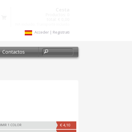
Cesta
Productos:
0
total:
€ 0,00
IVA incluido, Transporte incluido
Acceder
|
Registrati
Contactos
€ 4,10
IMIR 1 COLOR