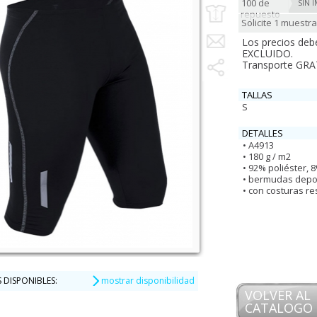
100 de
SIN 
repuesto
Solicite 1 muestra
Los precios deb
EXCLUIDO.
Transporte GRAT
TALLAS
S
DETALLES
A4913
180 g / m2
92% poliéster, 
bermudas depo
con costuras re
 DISPONIBLES:
mostrar disponibilidad
VOLVER AL
CATALOGO