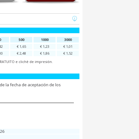
0
500
1000
3000
42
€ 1,65
€ 1,23
€ 1,01
10
€ 2,48
€ 1,86
€ 1,52
 GRATUITO e clichè de impresión.
de la fecha de aceptación de los
026