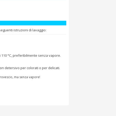
guenti istruzioni di lavaggio:
i 110 °C, preferibilmente senza vapore.
 detersivo per colorati o per delicati.
a rovescio, ma senza vapore!