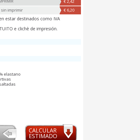
€ 2,42
IMPRIMIR
 sin imprimir
€ 6,20
en estar destinados como IVA
UITO e clichè de impresión.
8% elastano
rtivas
saltadas
CALCULAR
ESTIMADO