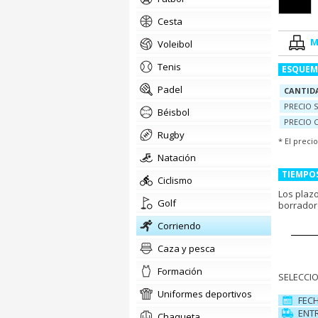
cesta
M
voleibol
tenis
ESQUEM
padel
CANTID
PRECIO S
béisbol
PRECIO 
rugby
* El preci
natación
TIEMPO
ciclismo
Los plaz
golf
borrador
corriendo
Caza y pesca
formación
SELECCIO
uniformes deportivos
FEC
ENT
chaqueta