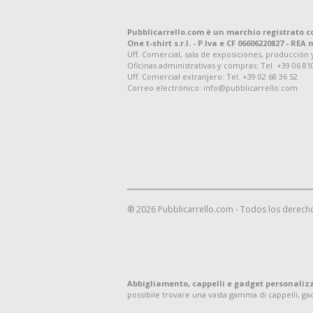
Pubblicarrello.com è un marchio registrato c
One t-shirt s.r.l. - P.Iva e CF 06606220827 - REA n
Uff. Comercial, sala de exposiciones, producción y d
Oficinas administrativas y compras: Tel. +39 06 81
Uff. Comercial extranjero: Tel. +39 02 68 36 52
Correo electrónico: info@pubblicarrello.com
® 2026 Pubblicarrello.com - Todos los derech
Abbigliamento, cappelli e gadget personaliz
possibile trovare una vasta gamma di cappelli, g