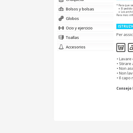
* Para que s
bolsos y bolsas
El pedido
Los archi
Para más inf
globos
ISTRUZI
Ocio y ejercicio
Per assic
toallas
accesorios
Lavare 
Stirare
Non asc
Non lav
Il capo
Consejo