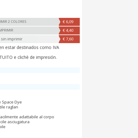
€ 6,09
IMIR 2 COLORES
€ 4,40
IMPRIMIR
 sin imprimir
€ 7,60
en estar destinados como IVA
UITO e clichè de impresión.
e Space Dye
ile raglan
facilmente adattabile al corpo
acile asciugatura
bile