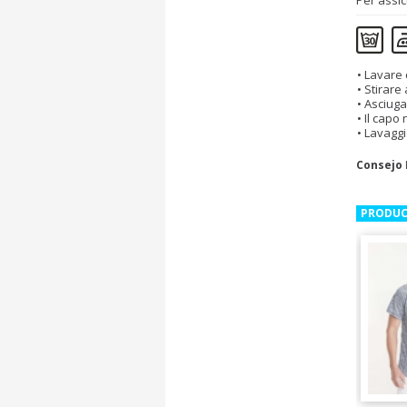
Per assic
Lavare 
Stirare
Asciuga
Il capo
Lavaggi
Consejo
PRODUC