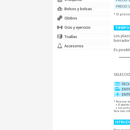
PRECIO 
bolsos y bolsas
* El preci
globos
Ocio y ejercicio
TIEMPO
Los plaz
toallas
borrador
accesorios
Es posibl
SELECCIO
FEC
ENT
ENT
* Para que s
El pedido
Los archi
Para más inf
ISTRUZI