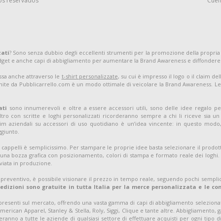
os reservados
Cuen
zati
? Sono senza dubbio degli eccellenti strumenti per la promozione della propria
adget e anche capi di abbigliamento per aumentare la Brand Awareness e diffondere
assa anche attraverso le
t-shirt personalizzate
, su cui è impresso il logo o il claim d
nite da Pubblicarrello.com è un modo ottimale di veicolare la Brand Awareness. Le t-
ati
sono innumerevoli e oltre a essere accessori utili, sono delle idee regalo pe
tro con scritte e loghi personalizzati ricorderanno sempre a chi li riceve sia 
m aziendali su accessori di uso quotidiano è un’idea vincente: in questo modo, 
ggiunto.
 cappelli è semplicissimo. Per stampare le proprie idee basta selezionare il prodott
una bozza grafica con posizionamento, colori di stampa e formato reale dei loghi. S
viata in produzione.
 preventivo, è possibile visionare il prezzo in tempo reale, seguendo pochi semplic
pedizioni sono gratuite in tutta Italia per la merce personalizzata e le c
 presenti sul mercato, offrendo una vasta gamma di capi di abbigliamento selezion
merican Apparel, Stanley & Stella, Roly, Siggi, Clique e tante altre. Abbigliamento, 
anno a tutte le aziende di qualsiasi settore di effettuare acquisti per ogni tipo di