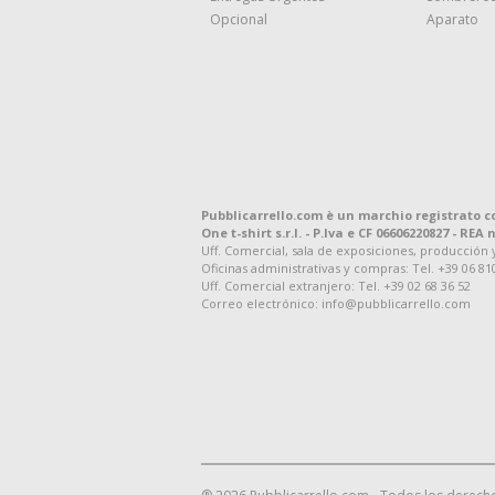
Opcional
Aparato
Pubblicarrello.com è un marchio registrato c
One t-shirt s.r.l. - P.Iva e CF 06606220827 - REA n
Uff. Comercial, sala de exposiciones, producción y d
Oficinas administrativas y compras: Tel. +39 06 81
Uff. Comercial extranjero: Tel. +39 02 68 36 52
Correo electrónico: info@pubblicarrello.com