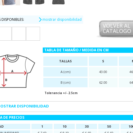
 DISPONIBLES:
mostrar disponibilidad
VOLVER AL
CATALOGO
TABLA DE TAMAÑO / MEDIDA EN CM
TALLAS
S
A (cm)
43.00
46
B (cm)
62.00
64
Tolerancia +/- 2.5cm
OSTRAR DISPONIBILIDAD
A DE PRECIOS
AD
1
10
30
50
10
IN IMPRIMIR
€ 7,60
€ 8,10
€ 6,60
€ 5,60
€ 4,