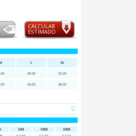
CALCULAR
ESTIMADO
M
L
XL
.00
49.00
52.00
.00
66.00
68.00
0
500
1000
3000
40
€ 3,85
€ 3,50
€ 3,32