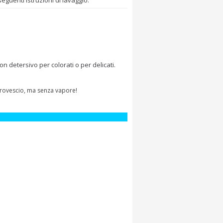
guenti istruzioni di lavaggio:
 detersivo per colorati o per delicati.
a rovescio, ma senza vapore!