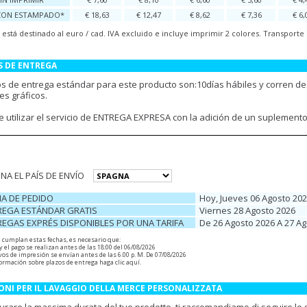
CON ESTAMPADO*
€ 18,63
€ 12,47
€ 8,62
€ 7,36
€ 6,
o está destinado al euro / cad. IVA excluido e incluye imprimir 2 colores. Transpor
S DE ENTREGA
os de entrega estándar para este producto son:10días hábiles y corren de
es gráficos.
e utilizar el servicio de ENTREGA EXPRESA con la adición de un suplemento
NA EL PAÍS DE ENVÍO
HA DE PEDIDO
Hoy, Jueves 06 Agosto 20
REGA ESTÁNDAR GRATIS
Viernes 28 Agosto 2026
REGAS EXPRÉS DISPONIBLES POR UNA TARIFA
De 26 Agosto 2026 A 27 A
e cumplan estas fechas, es necesario que:
 y el pago se realizan antes de las 18:00 del 06/08/2026
vos de impresión se envían antes de las 6.00 p. M. De 07/08/2026
ormación sobre plazos de entrega
haga clic aquí
.
ONI PER IL LAVAGGIO DELLA MERCE PERSONALIZZATA