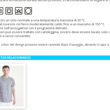
urare la massima durata del tuo prodotto, ti raccomandiamo di seguire le se
con un ciclo normale a una temperatura massima di 30 °C.
 al rovescio col ferro moderatamente caldo fino a un massimo di 150 °C.
re nell'asciugatrice con il programma delicato.
 non può essere trattato con candeggina, ovvero deve essere lavato solo con
o a secco consentito.
I colori del design possono essere ravvivati dopo il lavaggio, stirando il capo 
TOS RELACIONADOS