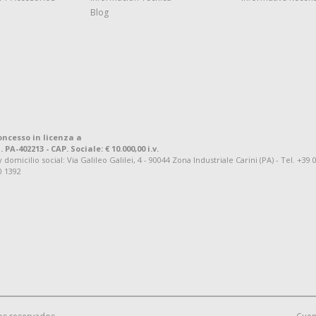
Blog
oncesso in licenza a
. PA-402213 - CAP. Sociale: € 10.000,00 i.v.
omicilio social: Via Galileo Galilei, 4 - 90044 Zona Industriale Carini (PA) - Tel. +39 
0 1392