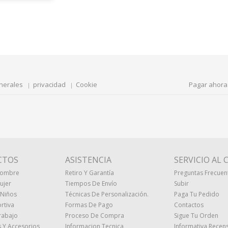
nerales
privacidad
Cookie
Pagar ahora
CTOS
ASISTENCIA
SERVICIO AL 
Hombre
Retiro Y Garantía
Preguntas Frecuen
ujer
Tiempos De Envío
Subir
 Niños
Técnicas De Personalización.
Paga Tu Pedido
rtiva
Formas De Pago
Contactos
rabajo
Proceso De Compra
Sigue Tu Orden
 Y Accesorios
Informacion Tecnica
Informativa Recens