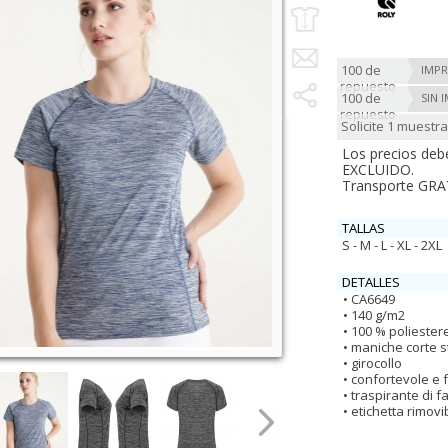
100 de
IMPR
repuesto
100 de
SIN 
repuesto
Solicite 1 muestra
Los precios deb
EXCLUIDO.
Transporte GRAT
TALLAS
S - M - L - XL - 2XL
DETALLES
CA6649
140 g/m2
100 % poliester
maniche corte st
girocollo
confortevole e 
traspirante di f
etichetta rimovi