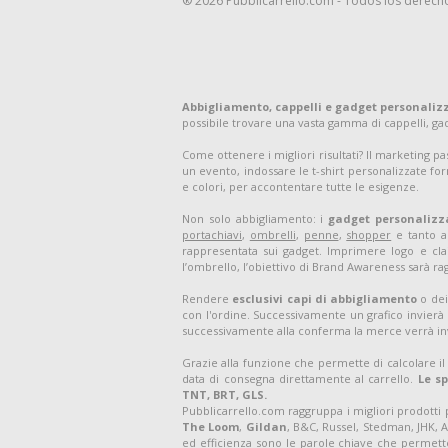
® 2026 Pubblicarrello.com - Todos los derech
Abbigliamento, cappelli e gadget personaliz
possibile trovare una vasta gamma di cappelli, g
Come ottenere i migliori risultati? Il marketing p
un evento, indossare le t-shirt personalizzate for
e colori, per accontentare tutte le esigenze.
Non solo abbigliamento: i
gadget personalizz
portachiavi
,
ombrelli
,
penne
,
shopper
e tanto al
rappresentata sui gadget. Imprimere logo e clai
l’ombrello, l’obiettivo di Brand Awareness sarà ra
Rendere
esclusivi capi di abbigliamento
o dei
con l'ordine. Successivamente un grafico invierà 
successivamente alla conferma la merce verrà in
Grazie alla funzione che permette di calcolare il
data di consegna direttamente al carrello.
Le s
TNT, BRT, GLS.
Pubblicarrello.com raggruppa i migliori prodotti
The Loom
,
Gildan
, B&C, Russel, Stedman, JHK, A
ed efficienza sono le parole chiave che permetter