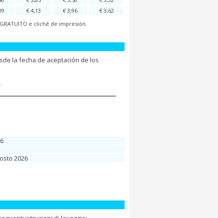
09
€ 4,13
€ 3,96
€ 3,62
te GRATUITO e clichè de impresión.
sde la fecha de aceptación de los
.
26
gosto 2026