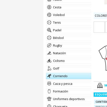
cesta
voleibol
COLORES
tenis
padel
béisbol
rugby
natación
ciclismo
golf
corriendo
Caza y pesca
M
formación
ESQUEM
uniformes deportivos
CANTID
chaqueta
PRECIO S