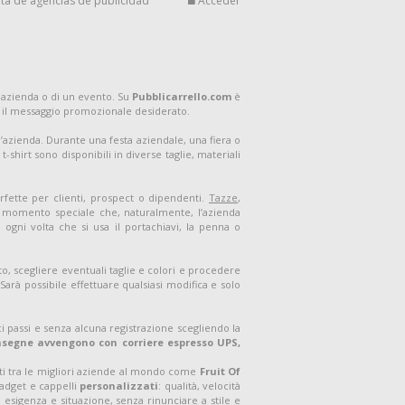
ta de agencias de publicidad
Acceder
 azienda o di un evento. Su
Pubblicarrello.com
è
 il messaggio promozionale desiderato.
ell’azienda. Durante una festa aziendale, una fiera o
shirt sono disponibili in diverse taglie, materiali
rfette per clienti, prospect o dipendenti.
Tazze
,
un momento speciale che, naturalmente, l’azienda
ogni volta che si usa il portachiavi, la penna o
o, scegliere eventuali taglie e colori e procedere
arà possibile effettuare qualsiasi modifica e solo
i passi e senza alcuna registrazione scegliendo la
onsegne avvengono con corriere espresso UPS,
ati tra le migliori aziende al mondo come
Fruit Of
gadget e cappelli
personalizzati
: qualità, velocità
 esigenza e situazione, senza rinunciare a stile e