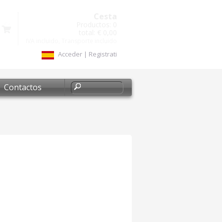
Cesta
Productos:
0
total:
€ 0,00
IVA incluido, Transporte incluido
Acceder
|
Registrati
Contactos