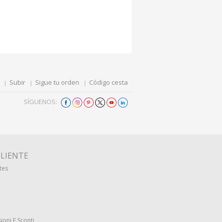
Subir
Sigue tu orden
Código cesta
SÍGUENOS:
CLIENTE
tes
ioni E Sconti