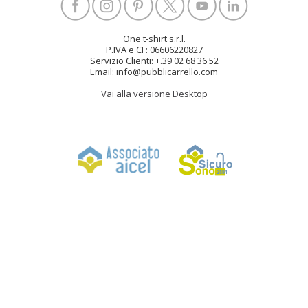
One t-shirt s.r.l.
P.IVA e CF: 06606220827
Servizio Clienti: +.39 02 68 36 52
Email: info@pubblicarrello.com
Vai alla versione Desktop