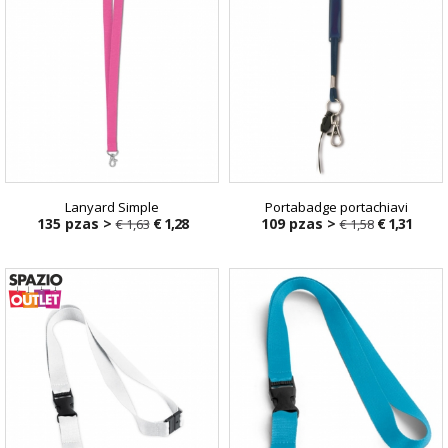
Lanyard Simple
Portabadge portachiavi
135 pzas >
€ 1,28
109 pzas >
€ 1,31
€ 1,63
€ 1,58
€ 1,63
€ 1,58