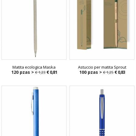
Matita ecologica Maska
Astuccio per matita Sprout
120 pzas >
€ 0,81
100 pzas >
€ 0,83
€ 1,23
€ 1,25
€ 1,23
€ 1,25