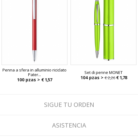
Penna a sfera in alluminio riciclato
Set di penne MONET
Pater...
104 pzas >
€ 1,78
€ 2,26
100 pzas >
€ 1,57
€ 2,26
SIGUE TU ORDEN
ASISTENCIA