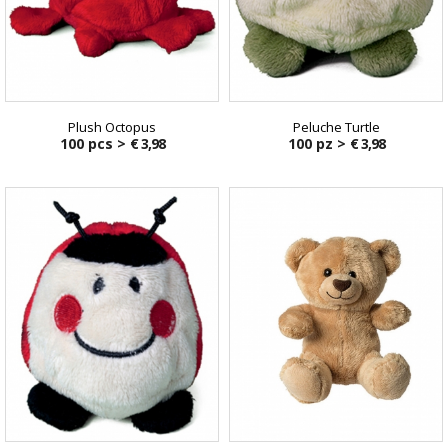
Plush Octopus
Peluche Turtle
100 pcs >
€ 3,98
100 pz >
€ 3,98