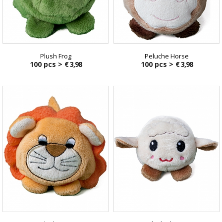
Plush Frog
Peluche Horse
100 pcs >
€ 3,98
100 pcs >
€ 3,98