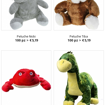
Peluche Nicki
Peluche Tiba
100 pz >
€ 5,19
100 pz >
€ 5,19