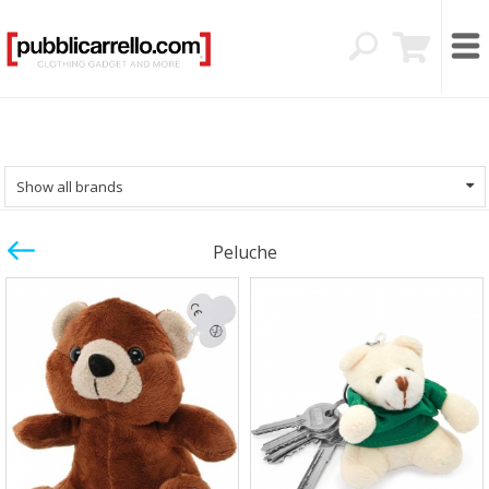
Show all brands
Peluche