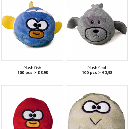
Plush Fish
Plush Seal
100 pcs >
€ 3,98
100 pcs >
€ 3,98