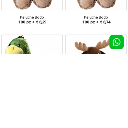
Peluche Bodo
Peluche Bodo
100 pz >
€ 8,29
100 pz >
€ 8,74
Peluche Dino
Coperta con peluche Alce
100 pz >
€ 9,89
100 pz >
€ 12,35