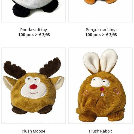
Panda soft toy
Penguin soft toy
100 pcs >
€ 3,98
100 pcs >
€ 3,98
Plush Moose
Plush Rabbit