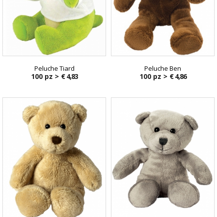
Peluche Tiard
Peluche Ben
100 pz >
€ 4,83
100 pz >
€ 4,86
€ 15,24