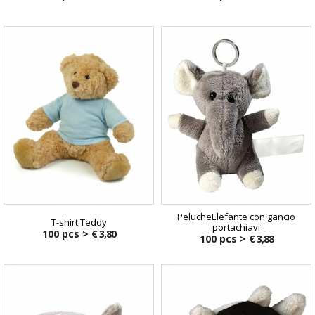
PelucheElefante con gancio
T-shirt Teddy
portachiavi
100 pcs >
€ 3,80
100 pcs >
€ 3,88