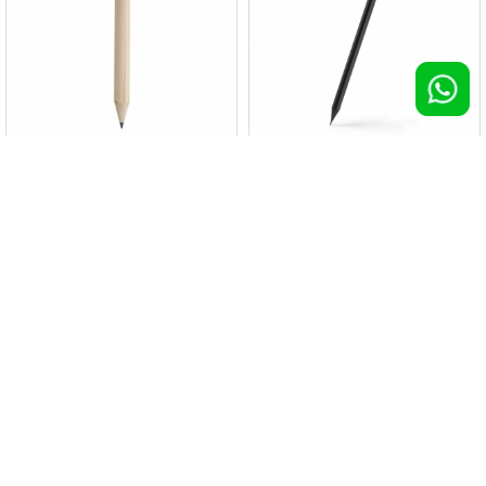
Mini matita MATA
Matita KONAX
1000 pz >
€ 0,36
1000 pz >
€ 0,36