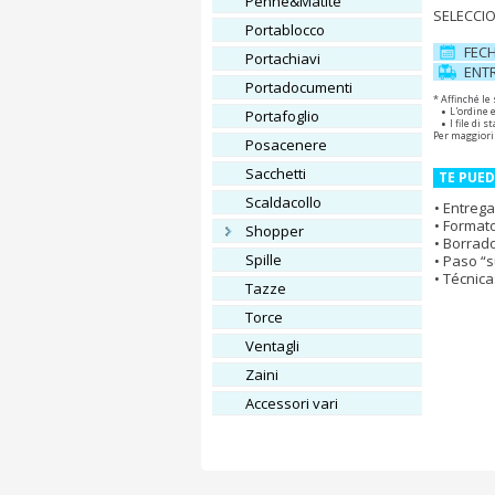
Penne&Matite
SELECCIO
Portablocco
FEC
Portachiavi
ENT
Portadocumenti
* Affinché le
L'ordine 
Portafoglio
I file di
Per maggiori
Posacenere
Sacchetti
TE PUED
Scaldacollo
Entrega
Formato
Shopper
Borrado
Spille
Paso “s
Técnica
Tazze
Torce
Ventagli
Zaini
Accessori vari