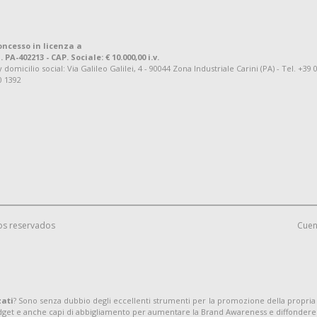
oncesso in licenza a
. PA-402213 - CAP. Sociale: € 10.000,00 i.v.
omicilio social: Via Galileo Galilei, 4 - 90044 Zona Industriale Carini (PA) - Tel. +39 
0 1392
os reservados
Cuen
zati
? Sono senza dubbio degli eccellenti strumenti per la promozione della propria
adget e anche capi di abbigliamento per aumentare la Brand Awareness e diffondere