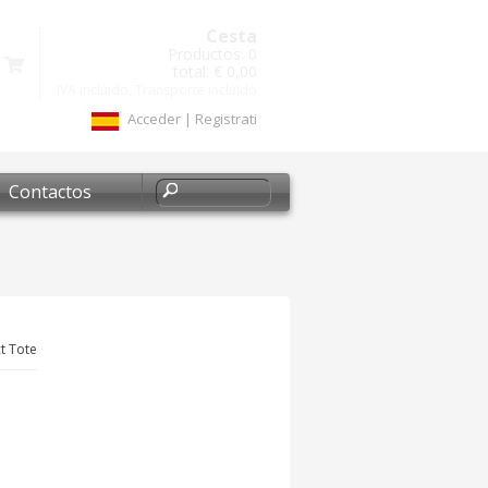
Cesta
Productos:
0
total:
€ 0,00
IVA incluido, Transporte incluido
Acceder
|
Registrati
Contactos
t Tote