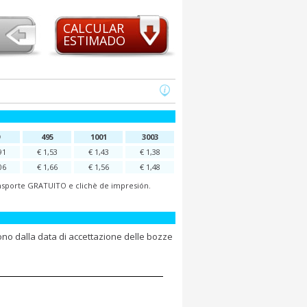
CALCULAR
ESTIMADO
495
1001
3003
91
€ 1,53
€ 1,43
€ 1,38
06
€ 1,66
€ 1,56
€ 1,48
Transporte GRATUITO e clichè de impresión.
ono dalla data di accettazione delle bozze