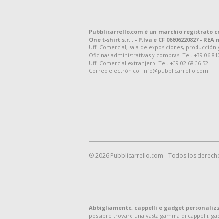
Pubblicarrello.com è un marchio registrato c
One t-shirt s.r.l. - P.Iva e CF 06606220827 - REA n
Uff. Comercial, sala de exposiciones, producción y d
Oficinas administrativas y compras: Tel. +39 06 81
Uff. Comercial extranjero: Tel. +39 02 68 36 52
Correo electrónico: info@pubblicarrello.com
® 2026 Pubblicarrello.com - Todos los derech
Abbigliamento, cappelli e gadget personaliz
possibile trovare una vasta gamma di cappelli, g