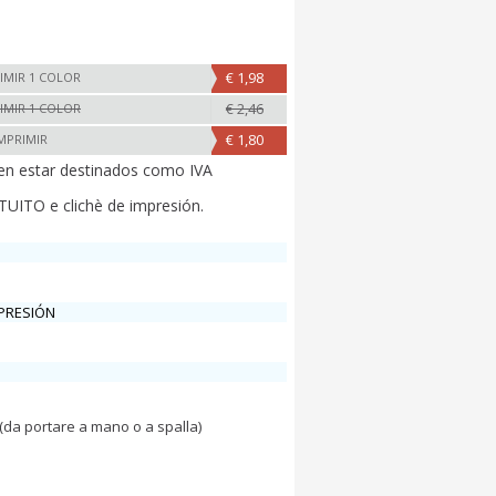
€ 1,98
IMIR 1 COLOR
€ 2,46
IMIR 1 COLOR
€ 1,80
IMPRIMIR
en estar destinados como IVA
UITO e clichè de impresión.
MPRESIÓN
 (da portare a mano o a spalla)