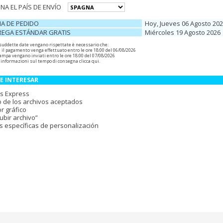
NA EL PAÍS DE ENVÍO
HA DE PEDIDO
Hoy, Jueves 06 Agosto 20
REGA ESTÁNDAR GRATIS
Miércoles 19 Agosto 2026
 suddette date vengano rispettate è necessario che:
e il pagamento venga effettuato entro le ore 18:00 del 06/08/2026
 stampa vengano inviati entro le ore 18:00 del 07/08/2026
 informazioni sul tempo di consegna
clicca qui
.
E INTERESAR
s Express
 de los archivos aceptados
r gráfico
ubir archivo”
s específicas de personalización