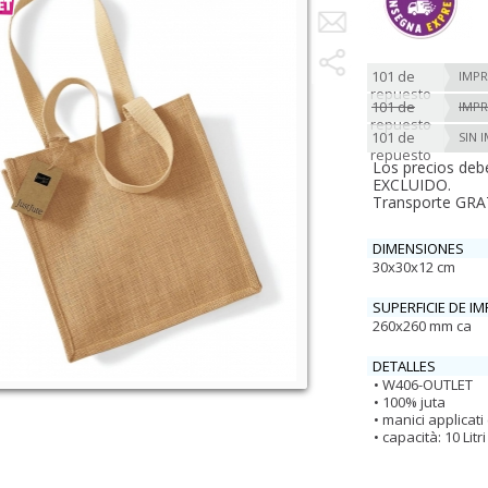
101 de
IMPR
repuesto
101 de
IMPR
repuesto
101 de
SIN 
repuesto
Los precios deb
EXCLUIDO.
Transporte GRAT
DIMENSIONES
30x30x12 cm
SUPERFICIE DE I
260x260 mm ca
DETALLES
W406-OUTLET
100% juta
manici applicati
capacità: 10 Litri