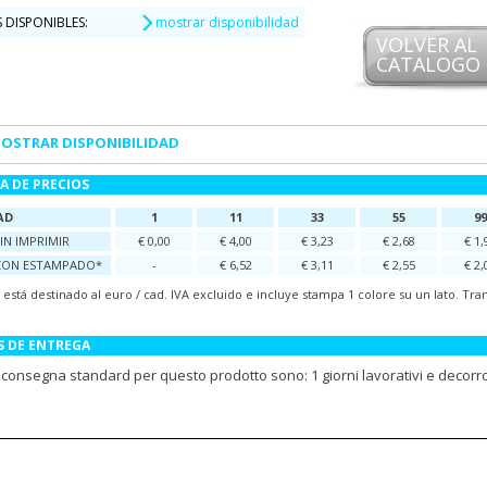
 DISPONIBLES:
mostrar disponibilidad
VOLVER AL
CATALOGO
OSTRAR DISPONIBILIDAD
A DE PRECIOS
AD
1
11
33
55
99
IN IMPRIMIR
€ 0,00
€ 4,00
€ 3,23
€ 2,68
€ 1,
CON ESTAMPADO*
-
€ 6,52
€ 3,11
€ 2,55
€ 2,
o está destinado al euro / cad. IVA excluido e incluye stampa 1 colore su un lato. 
S DE ENTREGA
i consegna standard per questo prodotto sono: 1 giorni lavorativi e decorr