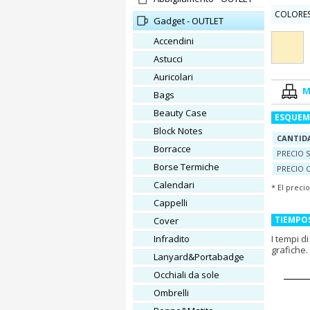
COLORES
Gadget - OUTLET
Accendini
Astucci
Auricolari
M
Bags
Beauty Case
ESQUEM
Block Notes
CANTID
Borracce
PRECIO S
Borse Termiche
PRECIO 
Calendari
* El preci
Cappelli
TIEMPO
Cover
Infradito
I tempi d
grafiche.
Lanyard&Portabadge
Occhiali da sole
Ombrelli