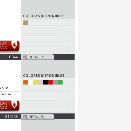
COLORES DISPONIBLES:
ULAR
MADO
C044
DETALLES
COLORES DISPONIBLES:
MO: 50
IPLE: 50
ULAR
MADO
E19208
DETALLES