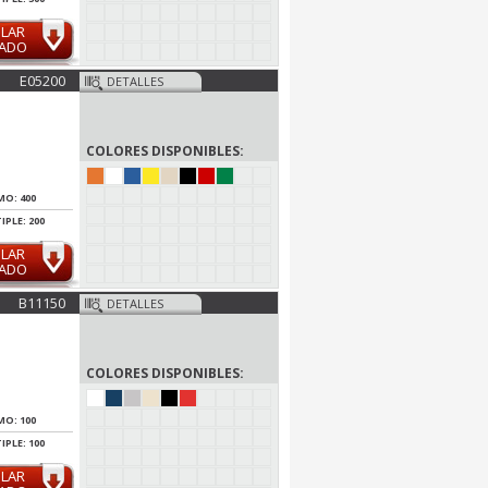
ULAR
MADO
E05200
DETALLES
COLORES DISPONIBLES:
MO: 400
IPLE: 200
ULAR
MADO
B11150
DETALLES
COLORES DISPONIBLES:
MO: 100
IPLE: 100
ULAR