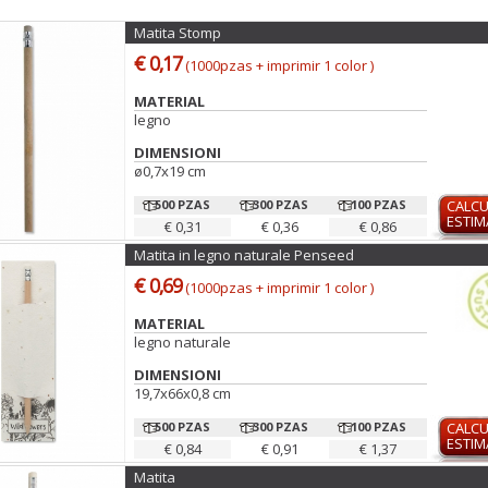
Matita Stomp
€ 0,17
(1000pzas + imprimir 1 color )
MATERIAL
legno
DIMENSIONI
ø0,7x19 cm
500 PZAS
300 PZAS
100 PZAS
CALC
ESTI
€ 0,31
€ 0,36
€ 0,86
Matita in legno naturale Penseed
€ 0,69
(1000pzas + imprimir 1 color )
MATERIAL
legno naturale
DIMENSIONI
19,7x66x0,8 cm
500 PZAS
300 PZAS
100 PZAS
CALC
ESTI
€ 0,84
€ 0,91
€ 1,37
Matita