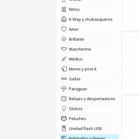
niños
K-Way y chubasqueros
amor
brillante
Mascherine
médico
memo y post-it
gafas
paraguas
relojes y despertadores
globos
Peluches
Unidad flash USB
bolígrafos y lápices