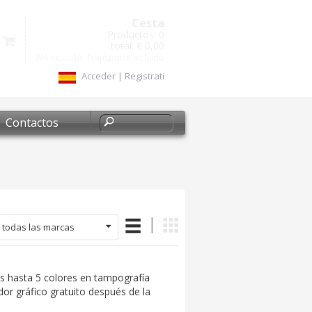
Cesta
Productos:
0
total:
€ 0,00
IVA incluido, Transporte incluido
Acceder
|
Registrati
Contactos
 todas las marcas
s hasta 5 colores en tampografía
dor gráfico gratuito después de la