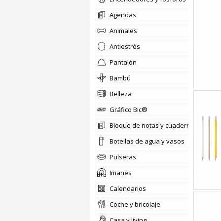
agendas
animales
antiestrés
pantalón
Bambú
belleza
Gráfico Bic®
Bloque de notas y cuadernos
Botellas de agua y vasos
pulseras
imanes
calendarios
coche y bricolaje
casa y living