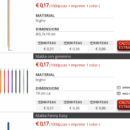
€ 0,17
(1000pzas + imprimir 1 color )
MATERIAL
legno
DIMENSIONI
Ø0,7x19 cm
500 PZAS
300 PZAS
100 PZAS
CALC
ESTI
€ 0,31
€ 0,36
€ 0,86
Matita con gommino
€ 0,17
(1000pzas + imprimir 1 color )
MATERIAL
legno
DIMENSIONI
MÍNI
19 cm ca
MÚLT
500 PZAS
300 PZAS
100 PZAS
CALC
ESTI
€ 0,31
€ 0,36
€ 0,86
Matita Fanny Easy
€ 0,17
(1000pzas + imprimir 1 color )