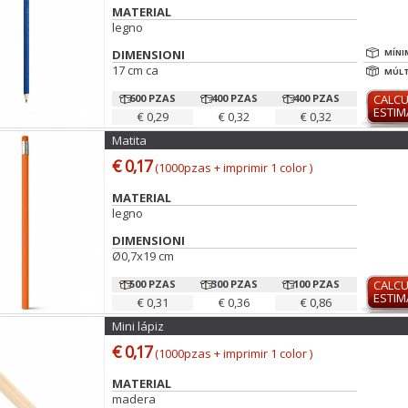
MATERIAL
legno
DIMENSIONI
MÍNI
17 cm ca
MÚLT
600 PZAS
400 PZAS
400 PZAS
CALC
ESTI
€ 0,29
€ 0,32
€ 0,32
Matita
€ 0,17
(1000pzas + imprimir 1 color )
MATERIAL
legno
DIMENSIONI
Ø0,7x19 cm
500 PZAS
300 PZAS
100 PZAS
CALC
ESTI
€ 0,31
€ 0,36
€ 0,86
Mini lápiz
€ 0,17
(1000pzas + imprimir 1 color )
MATERIAL
madera