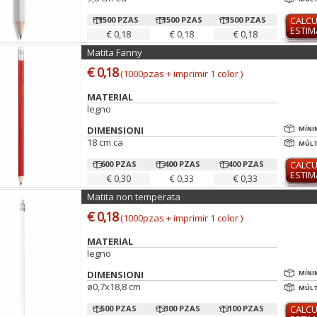
1500 PZAS
1500 PZAS
1500 PZAS
CALC
ESTI
€ 0,18
€ 0,18
€ 0,18
Matita Fanny
€ 0,18
(1000pzas + imprimir 1 color )
MATERIAL
legno
DIMENSIONI
MÍNI
18 cm ca
MÚLT
600 PZAS
400 PZAS
400 PZAS
CALC
ESTI
€ 0,30
€ 0,33
€ 0,33
Matita non temperata
€ 0,18
(1000pzas + imprimir 1 color )
MATERIAL
legno
DIMENSIONI
MÍNI
ø0,7x18,8 cm
MÚLT
500 PZAS
300 PZAS
100 PZAS
CALC