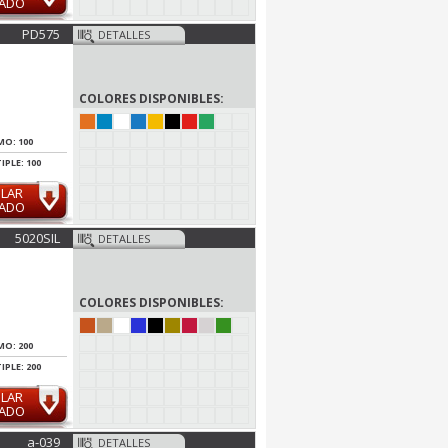
MADO
PD575
DETALLES
COLORES DISPONIBLES:
MO: 100
IPLE: 100
ULAR
MADO
5020SIL
DETALLES
COLORES DISPONIBLES:
MO: 200
IPLE: 200
ULAR
MADO
a-039
DETALLES