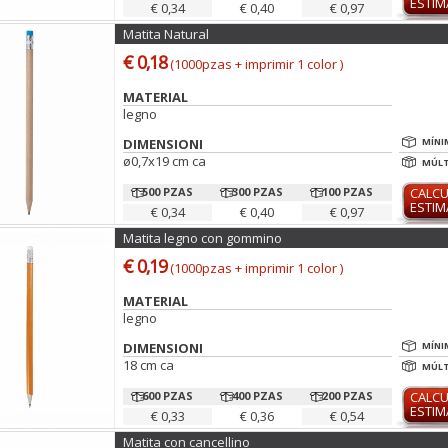
ESTI
€ 0,34
€ 0,40
€ 0,97
Matita Natural
€ 0,18
(1000pzas + imprimir 1 color )
MATERIAL
legno
DIMENSIONI
MÍNI
ø0,7x19 cm ca
MÚLT
500 PZAS
300 PZAS
100 PZAS
CALC
ESTI
€ 0,34
€ 0,40
€ 0,97
Matita legno con gommino
€ 0,19
(1000pzas + imprimir 1 color )
MATERIAL
legno
DIMENSIONI
MÍNI
18 cm ca
MÚLT
600 PZAS
400 PZAS
200 PZAS
CALC
ESTI
€ 0,33
€ 0,36
€ 0,54
Matita con cancellino