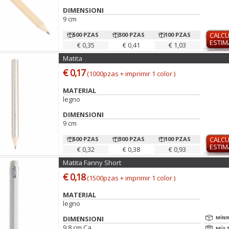
DIMENSIONI
9 cm
500 PZAS
300 PZAS
100 PZAS
CALC
ESTI
€ 0,35
€ 0,41
€ 1,03
Matita
€ 0,17
(1000pzas + imprimir 1 color )
MATERIAL
legno
DIMENSIONI
9 cm
500 PZAS
300 PZAS
100 PZAS
CALC
ESTI
€ 0,32
€ 0,38
€ 0,93
Matita Fanny Short
€ 0,18
(1500pzas + imprimir 1 color )
MATERIAL
legno
DIMENSIONI
MÍNI
9,8 cm Ca
MÚLT