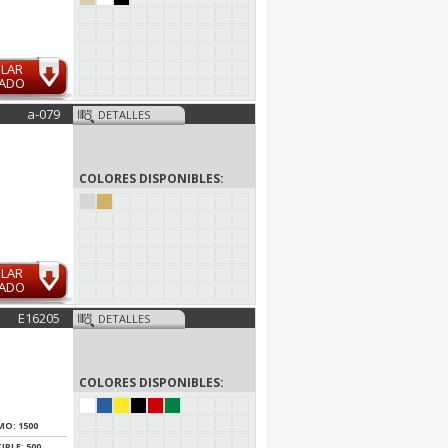
ULAR
MADO
a-079
DETALLES
COLORES DISPONIBLES:
ULAR
MADO
E16205
DETALLES
COLORES DISPONIBLES:
MO: 1500
IPLE: 500