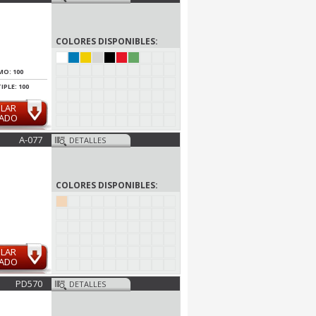
COLORES DISPONIBLES:
MO: 100
IPLE: 100
ULAR
MADO
A-077
DETALLES
COLORES DISPONIBLES:
ULAR
MADO
PD570
DETALLES