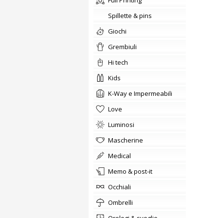
Full Printing
Spillette & pins
giochi
Grembiuli
hi tech
kids
K-Way e Impermeabili
love
Luminosi
Mascherine
medical
memo & post-it
occhiali
ombrelli