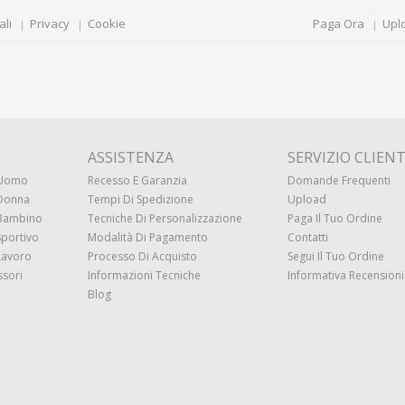
ali
Privacy
Cookie
Paga Ora
Upl
ASSISTENZA
SERVIZIO CLIENT
 Uomo
Recesso E Garanzia
Domande Frequenti
 Donna
Tempi Di Spedizione
Upload
 Bambino
Tecniche Di Personalizzazione
Paga Il Tuo Ordine
Sportivo
Modalità Di Pagamento
Contatti
Lavoro
Processo Di Acquisto
Segui Il Tuo Ordine
ssori
Informazioni Tecniche
Informativa Recensioni 
Blog