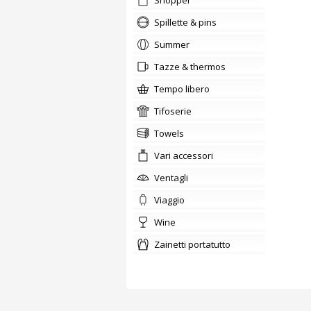
shopper
Spillette & pins
summer
tazze & thermos
tempo libero
tifoserie
Towels
Vari accessori
ventagli
viaggio
wine
zainetti portatutto