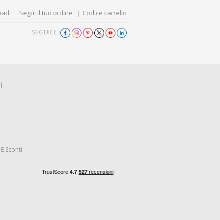
oad
Segui il tuo ordine
Codice carrello
SEGUICI:
I
E Sconti