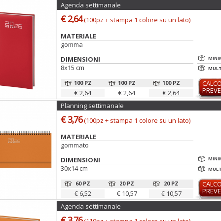
Agenda settimanale
€ 2,64
(100pz + stampa 1 colore su un lato)
MATERIALE
gomma
DIMENSIONI
MINI
8x15 cm
MULTI
100 PZ
100 PZ
100 PZ
CALC
PREVE
€ 2,64
€ 2,64
€ 2,64
Planning settimanale
€ 3,76
(100pz + stampa 1 colore su un lato)
MATERIALE
gommato
DIMENSIONI
MINI
30x14 cm
MULTI
60 PZ
20 PZ
20 PZ
CALC
PREVE
€ 6,52
€ 10,57
€ 10,57
Agenda settimanale
€ 3,76