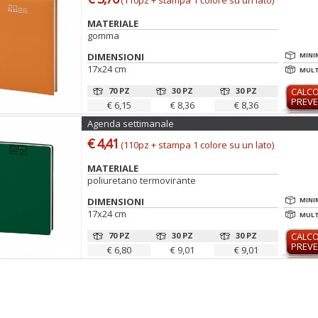
(110pz + stampa 1 colore su un lato)
MATERIALE
gomma
DIMENSIONI
MINI
17x24 cm
MULTI
70 PZ
30 PZ
30 PZ
CALC
PREVE
€ 6,15
€ 8,36
€ 8,36
Agenda settimanale
€ 4,41
(110pz + stampa 1 colore su un lato)
MATERIALE
poliuretano termovirante
DIMENSIONI
MINI
17x24 cm
MULTI
70 PZ
30 PZ
30 PZ
CALC
PREVE
€ 6,80
€ 9,01
€ 9,01