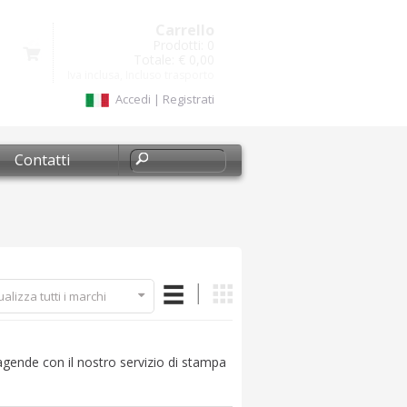
Carrello
Prodotti:
0
Totale:
€ 0,00
Iva inclusa, Incluso trasporto
Accedi
|
Registrati
Contatti
ualizza tutti i marchi
agende con il nostro servizio di stampa