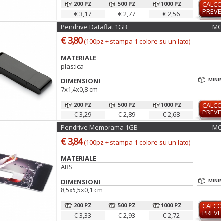
200 PZ
500 PZ
1000 PZ
CALC
PREVE
€ 3,17
€ 2,77
€ 2,56
Pendrive Dataflat 1GB
MO
€ 3,80
(100pz + stampa 1 colore su un lato)
MATERIALE
plastica
DIMENSIONI
MINI
7x1,4x0,8 cm
200 PZ
500 PZ
1000 PZ
CALC
PREVE
€ 3,29
€ 2,89
€ 2,68
Pendrive Memorama 1GB
MO
€ 3,84
(100pz + stampa 1 colore su un lato)
MATERIALE
ABS
DIMENSIONI
MINI
8,5x5,5x0,1 cm
200 PZ
500 PZ
1000 PZ
CALC
PREVE
€ 3,33
€ 2,93
€ 2,72