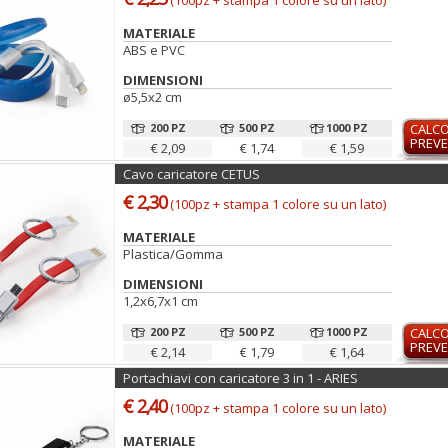
(100pz + stampa 1 colore su un lato)
MATERIALE
ABS e PVC
DIMENSIONI
ø5,5x2 cm
200 PZ
500 PZ
1000 PZ
CALC
PREVE
€ 2,09
€ 1,74
€ 1,59
Cavo caricatore CETUS
€ 2,30
(100pz + stampa 1 colore su un lato)
MATERIALE
Plastica/Gomma
DIMENSIONI
1,2x6,7x1 cm
200 PZ
500 PZ
1000 PZ
CALC
PREVE
€ 2,14
€ 1,79
€ 1,64
Portachiavi con caricatore 3 in 1 - ARIES
€ 2,40
(100pz + stampa 1 colore su un lato)
MATERIALE