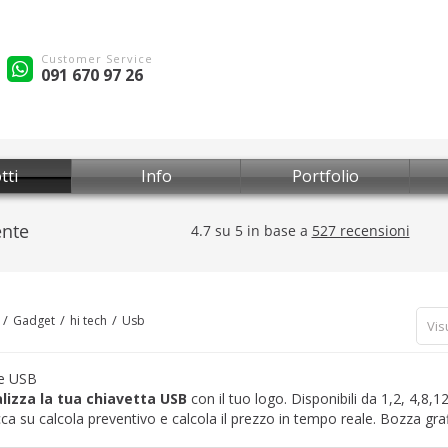
Customer Service
091 670 97 26
tti
Info
Portfolio
Gadget
hi tech
Usb
Vis
te USB
lizza la tua chiavetta USB
con il tuo logo. Disponibili da 1,2, 4,8,
cca su calcola preventivo e calcola il prezzo in tempo reale. Bozza graf