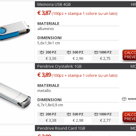
Memoria USB 4GB
HI
€ 3,87
(100pz + stampa 1 colore su un lato)
MATERIALE
alluminio
DIMENSIONI
5,6x1,9x1 cm
200 PZ
500 PZ
1000 PZ
CALC
PREVE
€ 3,36
€ 2,96
€ 2,75
Pendrive Crystalink 1GB
MO
€ 3,89
(100pz + stampa 1 colore su un lato)
MATERIALE
metallo
DIMENSIONI
MINI
6,7x1,8x0,9 cm
200 PZ
500 PZ
1000 PZ
CALC
PREVE
€ 3,38
€ 2,98
€ 2,77
Pendrive Round Card 1GB
MO