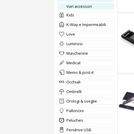
vari accessori
kids
K-Way e Impermeabili
love
Luminosi
Mascherine
medical
memo & post-it
occhiali
ombrelli
orologi & sveglie
Palloncini
Peluches
Pendrive USB