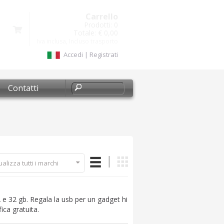
Carrello
Prodotti:
0
Totale:
€ 0,00
Iva inclusa, Incluso trasporto
Accedi
|
Registrati
Contatti
ualizza tutti i marchi
12 e 32 gb. Regala la usb per un gadget hi
ica gratuita.