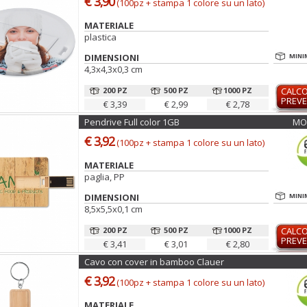
€ 3,90
(100pz + stampa 1 colore su un lato)
MATERIALE
plastica
DIMENSIONI
MINI
4,3x4,3x0,3 cm
200 PZ
500 PZ
1000 PZ
CALC
PREVE
€ 3,39
€ 2,99
€ 2,78
Pendrive Full color 1GB
MO
€ 3,92
(100pz + stampa 1 colore su un lato)
MATERIALE
paglia, PP
DIMENSIONI
MINI
8,5x5,5x0,1 cm
200 PZ
500 PZ
1000 PZ
CALC
PREVE
€ 3,41
€ 3,01
€ 2,80
Cavo con cover in bamboo Clauer
€ 3,92
(100pz + stampa 1 colore su un lato)
MATERIALE