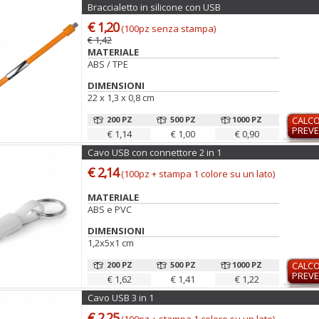
Braccialetto in silicone con USB
€ 1,20
(100pz senza stampa)
€ 1,42
MATERIALE
ABS / TPE
DIMENSIONI
22 x 1,3 x 0,8 cm
200 PZ
500 PZ
1000 PZ
CALC
PREVE
€ 1,14
€ 1,00
€ 0,90
Cavo USB con connettore 2 in 1
€ 2,14
(100pz + stampa 1 colore su un lato)
MATERIALE
ABS e PVC
DIMENSIONI
1,2x5x1 cm
200 PZ
500 PZ
1000 PZ
CALC
PREVE
€ 1,62
€ 1,41
€ 1,22
Cavo USB 3 in 1
€ 2,25