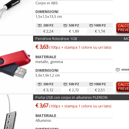
Corpo in ABS
DIMENSIONI
1,5x1,5x13,5 cm
200 PZ
500 PZ
1000 PZ
CALC
PREVE
€ 2,24
€ 1,89
€ 1,74
Pendrive Rotodrive 1GB
MO
€ 3,63
(100pz + stampa 1 colore su un lato)
MATERIALE
metallo, gomma
DIMENSIONI
MINI
5,6x1,9x1,2 cm
200 PZ
500 PZ
1000 PZ
CALC
PREVE
€ 3,12
€ 2,72
€ 2,51
Porta USB con corpo in alluminio PLERION
€ 3,67
(100pz + stampa 1 colore su un lato)
MATERIALE
Alluminio