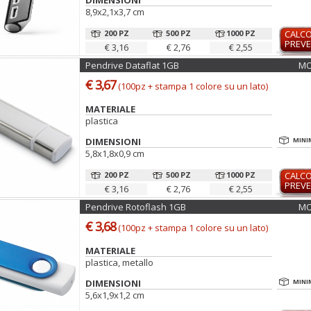
DIMENSIONI
8,9x2,1x3,7 cm
200 PZ
500 PZ
1000 PZ
CALC
PREVE
€ 3,16
€ 2,76
€ 2,55
Pendrive Dataflat 1GB
MO
€ 3,67
(100pz + stampa 1 colore su un lato)
MATERIALE
plastica
DIMENSIONI
MINI
5,8x1,8x0,9 cm
200 PZ
500 PZ
1000 PZ
CALC
PREVE
€ 3,16
€ 2,76
€ 2,55
Pendrive Rotoflash 1GB
MO
€ 3,68
(100pz + stampa 1 colore su un lato)
MATERIALE
plastica, metallo
DIMENSIONI
MINI
5,6x1,9x1,2 cm