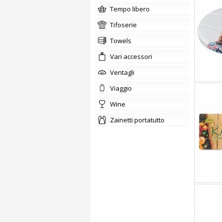
tempo libero
tifoserie
Towels
Vari accessori
ventagli
viaggio
wine
zainetti portatutto