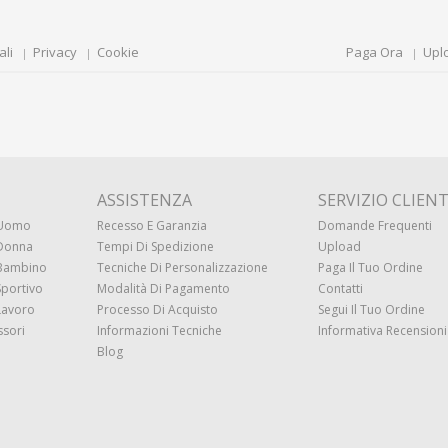
ali
Privacy
Cookie
Paga Ora
Upl
ASSISTENZA
SERVIZIO CLIENT
 Uomo
Recesso E Garanzia
Domande Frequenti
 Donna
Tempi Di Spedizione
Upload
 Bambino
Tecniche Di Personalizzazione
Paga Il Tuo Ordine
Sportivo
Modalità Di Pagamento
Contatti
Lavoro
Processo Di Acquisto
Segui Il Tuo Ordine
ssori
Informazioni Tecniche
Informativa Recensioni 
Blog