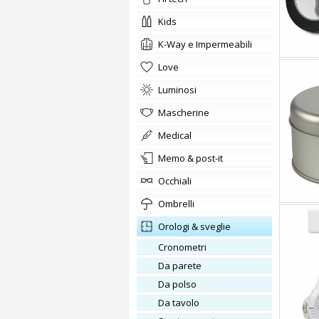
kids
K-Way e Impermeabili
love
Luminosi
Mascherine
medical
memo & post-it
occhiali
ombrelli
orologi & sveglie
cronometri
da parete
da polso
da tavolo