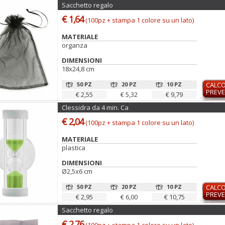
Sacchetto regalo
€ 1,64
(100pz + stampa 1 colore su un lato)
MATERIALE
organza
DIMENSIONI
18x24,8 cm
50 PZ
20 PZ
10 PZ
CALC
PREVE
€ 2,55
€ 5,32
€ 9,79
Clessidra da 4 min. Ca
€ 2,04
(100pz + stampa 1 colore su un lato)
MATERIALE
plastica
DIMENSIONI
Ø2,5x6 cm
50 PZ
20 PZ
10 PZ
CALC
PREVE
€ 2,95
€ 6,00
€ 10,75
Sacchetto regalo
€ 2,76