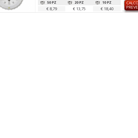
50 PZ
20 PZ
10 PZ
CALC
PREVE
€ 8,79
€ 13,75
€ 18,40