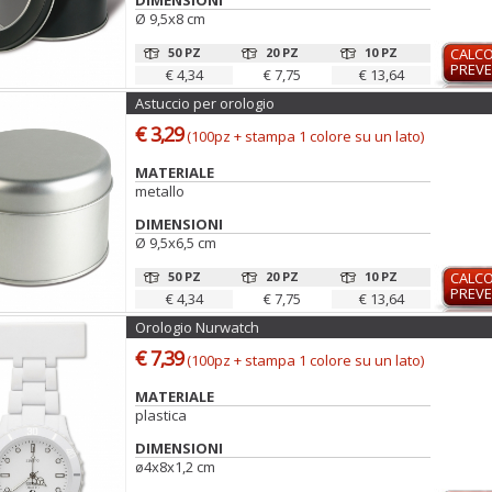
DIMENSIONI
Ø 9,5x8 cm
50 PZ
20 PZ
10 PZ
CALC
PREVE
€ 4,34
€ 7,75
€ 13,64
Astuccio per orologio
€ 3,29
(100pz + stampa 1 colore su un lato)
MATERIALE
metallo
DIMENSIONI
Ø 9,5x6,5 cm
50 PZ
20 PZ
10 PZ
CALC
PREVE
€ 4,34
€ 7,75
€ 13,64
Orologio Nurwatch
€ 7,39
(100pz + stampa 1 colore su un lato)
MATERIALE
plastica
DIMENSIONI
ø4x8x1,2 cm