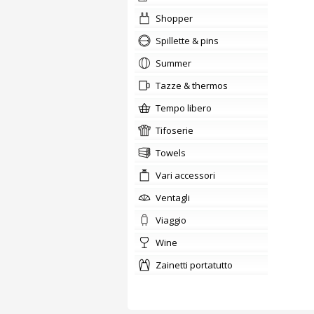
shopper
Spillette & pins
summer
tazze & thermos
tempo libero
tifoserie
Towels
Vari accessori
ventagli
viaggio
wine
zainetti portatutto