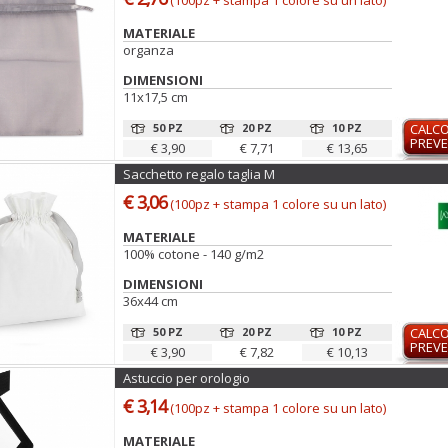
(100pz + stampa 1 colore su un lato)
MATERIALE
organza
DIMENSIONI
11x17,5 cm
50 PZ
20 PZ
10 PZ
CALC
PREVE
€ 3,90
€ 7,71
€ 13,65
Sacchetto regalo taglia M
€ 3,06
(100pz + stampa 1 colore su un lato)
MATERIALE
100% cotone - 140 g/m2
DIMENSIONI
36x44 cm
50 PZ
20 PZ
10 PZ
CALC
PREVE
€ 3,90
€ 7,82
€ 10,13
Astuccio per orologio
€ 3,14
(100pz + stampa 1 colore su un lato)
MATERIALE