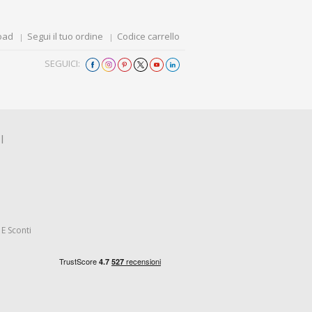
oad
Segui il tuo ordine
Codice carrello
SEGUICI:
I
E Sconti