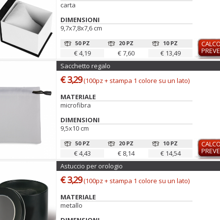
carta
DIMENSIONI
9,7x7,8x7,6 cm
50 PZ
20 PZ
10 PZ
CALC
PREVE
€ 4,19
€ 7,60
€ 13,49
Sacchetto regalo
€ 3,29
(100pz + stampa 1 colore su un lato)
MATERIALE
microfibra
DIMENSIONI
9,5x10 cm
50 PZ
20 PZ
10 PZ
CALC
PREVE
€ 4,43
€ 8,14
€ 14,54
Astuccio per orologio
€ 3,29
(100pz + stampa 1 colore su un lato)
MATERIALE
metallo