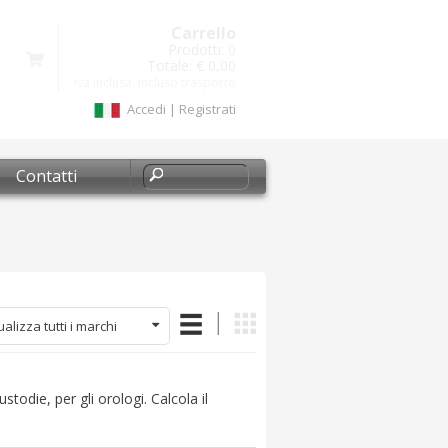
Carrello
Prodotti:
0
Totale:
€ 0,00
Iva inclusa, Incluso trasporto
Accedi
|
Registrati
Contatti
ualizza tutti i marchi
ustodie, per gli orologi. Calcola il