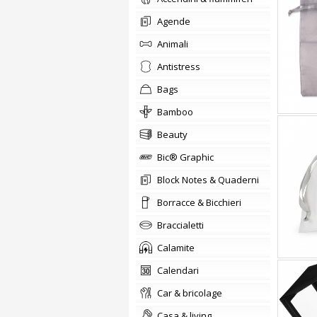
agende
animali
Antistress
bags
Bamboo
beauty
Bic® Graphic
Block Notes & Quaderni
Borracce & Bicchieri
braccialetti
Calamite
calendari
car & bricolage
casa & living