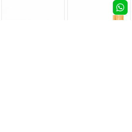
Pen drive CUSTOMIZED
Pendrive Dakota in bamboo 16GB
100 pz >
€ 9,54
100 pz >
€ 9,70