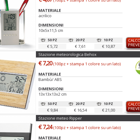
(100pz + stampa 1 colore su un lato)
MATERIALE
acrilico
DIMENSIONI
10x5x11,5 cm
50 PZ
20 PZ
10 PZ
CALC
PREVE
€ 5,72
€ 7,61
€ 10,87
Stazione meteorologica Behox
€ 7,20
(100pz + stampa 1 colore su un lato)
MATERIALE
Bambù/ ABS
DIMENSIONI
13x13x13x2 cm
50 PZ
20 PZ
10 PZ
CALC
PREVE
€ 9,84
€ 16,54
€ 21,00
Stazione meteo Ripper
€ 7,24
(100pz + stampa 1 colore su un lato)
MATERIALE