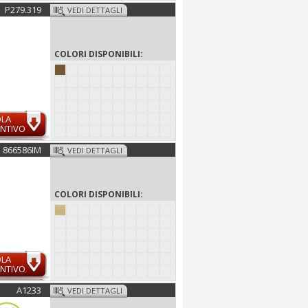
P279.319
VEDI DETTAGLI
COLORI DISPONIBILI:
OLA
NTIVO
866586IM
VEDI DETTAGLI
COLORI DISPONIBILI:
OLA
NTIVO
A1233
VEDI DETTAGLI