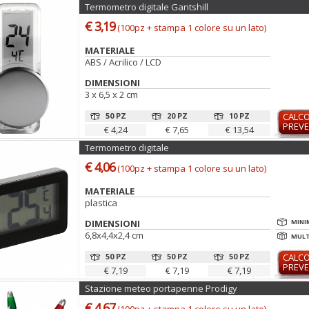
Termometro digitale Gantshill
€ 3,19
(100pz + stampa 1 colore su un lato)
MATERIALE
ABS / Acrilico / LCD
DIMENSIONI
3 x 6,5 x 2 cm
50 PZ
20 PZ
10 PZ
CALC
PREVE
€ 4,24
€ 7,65
€ 13,54
Termometro digitale
€ 4,06
(100pz + stampa 1 colore su un lato)
MATERIALE
plastica
DIMENSIONI
MINI
6,8x4,4x2,4 cm
MULTI
50 PZ
50 PZ
50 PZ
CALC
PREVE
€ 7,19
€ 7,19
€ 7,19
Stazione meteo portapenne Prodigy
€ 4,67