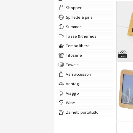
shopper
Spillette & pins
summer
tazze & thermos
tempo libero
tifoserie
Towels
Vari accessori
ventagli
viaggio
wine
zainetti portatutto