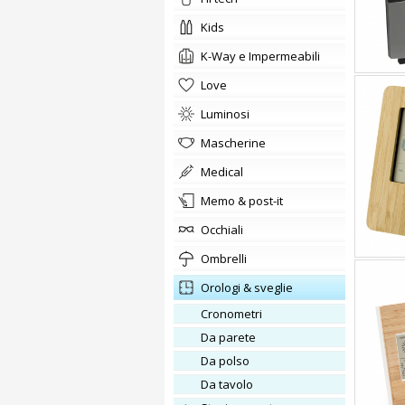
kids
K-Way e Impermeabili
love
Luminosi
Mascherine
medical
memo & post-it
occhiali
ombrelli
orologi & sveglie
cronometri
da parete
da polso
da tavolo