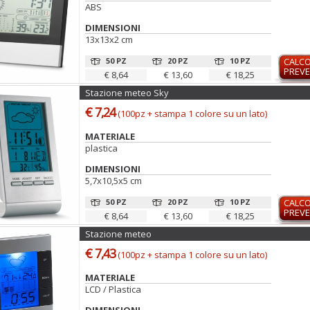
ABS
DIMENSIONI
13x13x2 cm
50 PZ
20 PZ
10 PZ
CALC
PREVE
€ 8,64
€ 13,60
€ 18,25
Stazione meteo Sky
€ 7,24
(100pz + stampa 1 colore su un lato)
MATERIALE
plastica
DIMENSIONI
5,7x10,5x5 cm
50 PZ
20 PZ
10 PZ
CALC
PREVE
€ 8,64
€ 13,60
€ 18,25
Stazione meteo
€ 7,43
(100pz + stampa 1 colore su un lato)
MATERIALE
LCD / Plastica