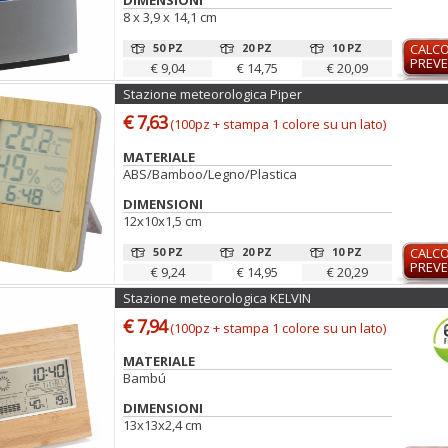
DIMENSIONI
8 x 3,9 x 14,1 cm
50 PZ
20 PZ
10 PZ
CALC
PREVE
€ 9,04
€ 14,75
€ 20,09
Stazione meteorologica Piper
€ 7,63
(100pz + stampa 1 colore su un lato)
MATERIALE
ABS/Bamboo/Legno/Plastica
DIMENSIONI
12x10x1,5 cm
50 PZ
20 PZ
10 PZ
CALC
PREVE
€ 9,24
€ 14,95
€ 20,29
Stazione meteorologica KELVIN
€ 7,94
(100pz + stampa 1 colore su un lato)
MATERIALE
Bambú
DIMENSIONI
13x13x2,4 cm