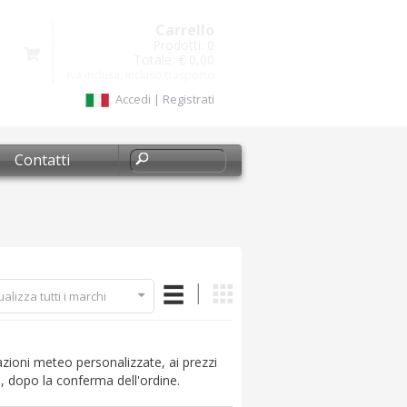
Carrello
Prodotti:
0
Totale:
€ 0,00
Iva inclusa, Incluso trasporto
Accedi
|
Registrati
Contatti
ualizza tutti i marchi
tazioni meteo personalizzate, ai prezzi
s
, dopo la conferma dell'ordine.