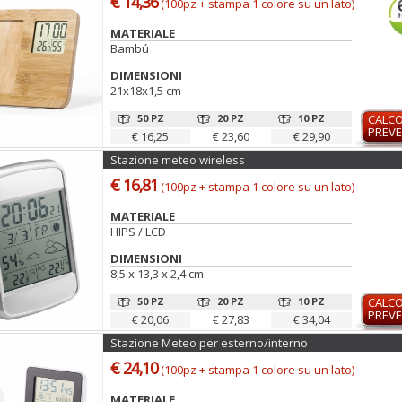
€ 14,36
(100pz + stampa 1 colore su un lato)
MATERIALE
Bambú
DIMENSIONI
21x18x1,5 cm
50 PZ
20 PZ
10 PZ
CALC
PREVE
€ 16,25
€ 23,60
€ 29,90
Stazione meteo wireless
€ 16,81
(100pz + stampa 1 colore su un lato)
MATERIALE
HIPS / LCD
DIMENSIONI
8,5 x 13,3 x 2,4 cm
50 PZ
20 PZ
10 PZ
CALC
PREVE
€ 20,06
€ 27,83
€ 34,04
Stazione Meteo per esterno/interno
€ 24,10
(100pz + stampa 1 colore su un lato)
MATERIALE