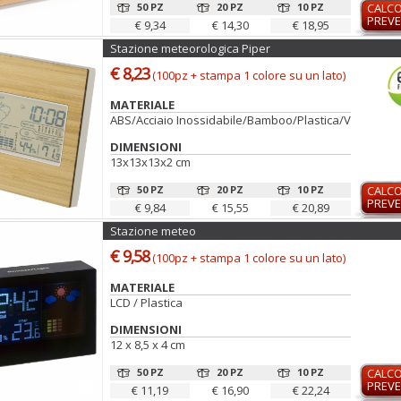
50 PZ
20 PZ
10 PZ
CALC
PREVE
€ 9,34
€ 14,30
€ 18,95
Stazione meteorologica Piper
€ 8,23
(100pz + stampa 1 colore su un lato)
MATERIALE
ABS/Acciaio Inossidabile/Bamboo/Plastica/Vetro
DIMENSIONI
13x13x13x2 cm
50 PZ
20 PZ
10 PZ
CALC
PREVE
€ 9,84
€ 15,55
€ 20,89
Stazione meteo
€ 9,58
(100pz + stampa 1 colore su un lato)
MATERIALE
LCD / Plastica
DIMENSIONI
12 x 8,5 x 4 cm
50 PZ
20 PZ
10 PZ
CALC
PREVE
€ 11,19
€ 16,90
€ 22,24