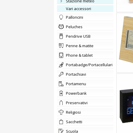
stazione meteo
vari accessori
Palloncini
Peluches
Pendrive USB
penne & matite
phone & tablet
portabadge/Portacellulari
portachiavi
Portamenu
Powerbank
preservativi
Religiosi
sacchetti
scuola