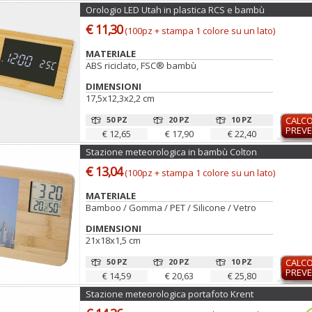
Orologio LED Utah in plastica RCS e bambù
€ 11,30
(100pz + stampa 1 colore su un lato)
MATERIALE
ABS riciclato, FSC® bambù
DIMENSIONI
17,5x12,3x2,2 cm
50 PZ
20 PZ
10 PZ
CALC
PREVE
€ 12,65
€ 17,90
€ 22,40
Stazione meteorologica in bambù Colton
€ 13,04
(100pz + stampa 1 colore su un lato)
MATERIALE
Bamboo / Gomma / PET / Silicone / Vetro
DIMENSIONI
21x18x1,5 cm
50 PZ
20 PZ
10 PZ
CALC
PREVE
€ 14,59
€ 20,63
€ 25,80
Stazione meteorologica portafoto Krent