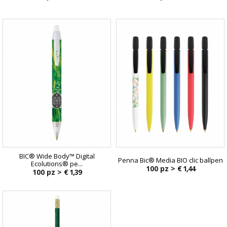
BIC® Wide Body™ Digital
Penna Bic® Media BIO clic ballpen
Ecolutions® pe...
100 pz >
€ 1,44
100 pz >
€ 1,39