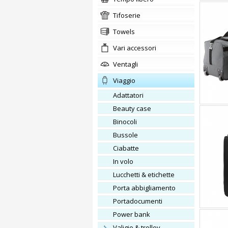
tifoserie
Towels
Vari accessori
ventagli
viaggio
adattatori
beauty case
binocoli
bussole
ciabatte
In volo
lucchetti & etichette
porta abbigliamento
portadocumenti
power bank
valigie & trolley