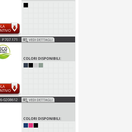
OLA
NTIVO
P707.171
VEDI DETTAGLI
COLORI DISPONIBILI:
OLA
NTIVO
6-0208612
VEDI DETTAGLI
COLORI DISPONIBILI: