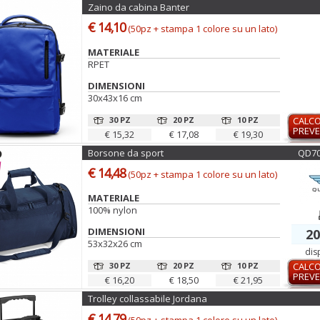
Zaino da cabina Banter
€ 14,10
(50pz + stampa 1 colore su un lato)
MATERIALE
RPET
DIMENSIONI
30x43x16 cm
30 PZ
20 PZ
10 PZ
CALC
PREVE
€ 15,32
€ 17,08
€ 19,30
Borsone da sport
QD70
€ 14,48
(50pz + stampa 1 colore su un lato)
MATERIALE
100% nylon
DIMENSIONI
20
53x32x26 cm
dis
30 PZ
20 PZ
10 PZ
CALC
PREVE
€ 16,20
€ 18,50
€ 21,95
Trolley collassabile Jordana
€ 14,79