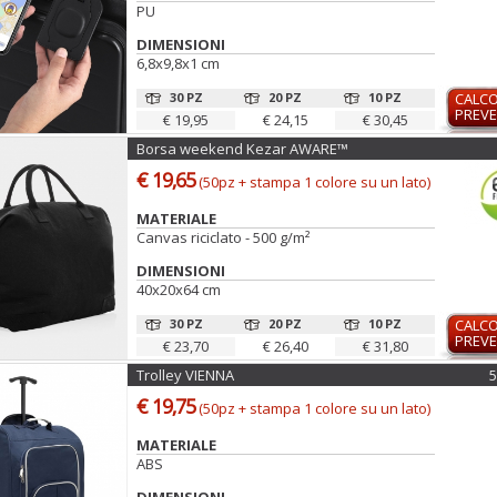
PU
DIMENSIONI
6,8x9,8x1 cm
30 PZ
20 PZ
10 PZ
CALC
PREVE
€ 19,95
€ 24,15
€ 30,45
Borsa weekend Kezar AWARE™
€ 19,65
(50pz + stampa 1 colore su un lato)
MATERIALE
Canvas riciclato - 500 g/m²
DIMENSIONI
40x20x64 cm
30 PZ
20 PZ
10 PZ
CALC
PREVE
€ 23,70
€ 26,40
€ 31,80
Trolley VIENNA
5
€ 19,75
(50pz + stampa 1 colore su un lato)
MATERIALE
ABS