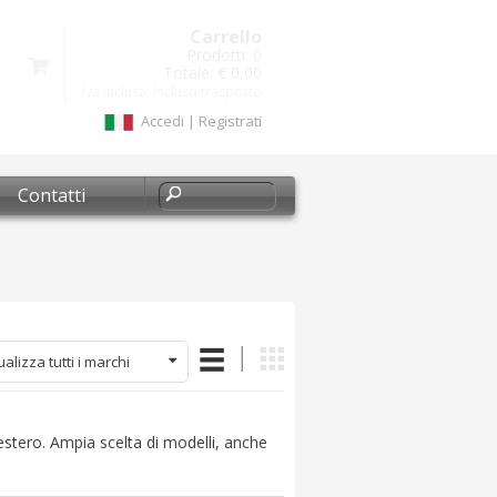
Carrello
Prodotti:
0
Totale:
€ 0,00
Iva inclusa, Incluso trasporto
Accedi
|
Registrati
Contatti
ualizza tutti i marchi
'estero. Ampia scelta di modelli, anche