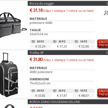
Borsa da viaggio
€ 31,18
(50pz + stampa 1 colore su un lato)
MATERIALE
poliestere 600D
TAGLIE
33x67x34 cm
30 PZ
20 PZ
10 PZ
CALC
PREVE
€ 33,20
€ 37,25
€ 52,00
Trolley 9P
5
€ 31,80
(50pz + stampa 1 colore su un lato)
MATERIALE
600D poliestere
DIMENSIONI
75x30,5x33 cm
30 PZ
20 PZ
10 PZ
CALC
PREVE
€ 33,82
€ 37,87
€ 48,67
BORSA-ZAINO HOUSEMAN DELONE