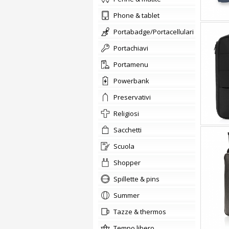
phone & tablet
portabadge/Portacellulari
portachiavi
Portamenu
Powerbank
preservativi
Religiosi
sacchetti
scuola
shopper
Spillette & pins
summer
tazze & thermos
tempo libero