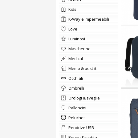
kids
K-Way e Impermeabili
love
Luminosi
Mascherine
medical
memo & post-it
occhiali
ombrelli
orologi & sveglie
Palloncini
Peluches
Pendrive USB
penne & matite