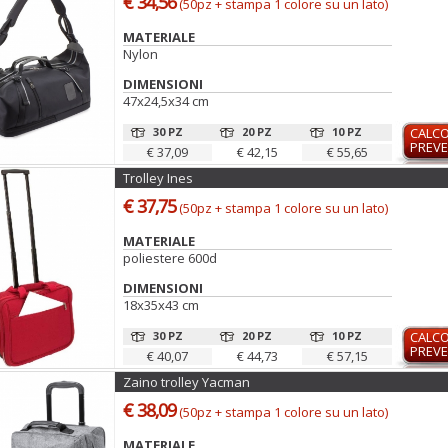
€ 34,56
(50pz + stampa 1 colore su un lato)
MATERIALE
Nylon
DIMENSIONI
47x24,5x34 cm
30 PZ
20 PZ
10 PZ
CALC
PREVE
€ 37,09
€ 42,15
€ 55,65
Trolley Ines
€ 37,75
(50pz + stampa 1 colore su un lato)
MATERIALE
poliestere 600d
DIMENSIONI
18x35x43 cm
30 PZ
20 PZ
10 PZ
CALC
PREVE
€ 40,07
€ 44,73
€ 57,15
Zaino trolley Yacman
€ 38,09
(50pz + stampa 1 colore su un lato)
MATERIALE