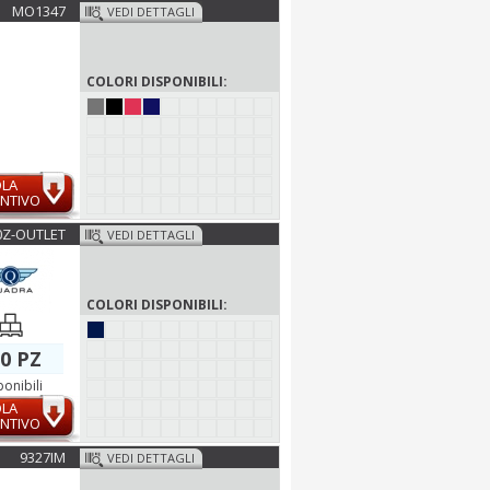
MO1347
VEDI DETTAGLI
COLORI DISPONIBILI:
OLA
NTIVO
Z-OUTLET
VEDI DETTAGLI
COLORI DISPONIBILI:
0 PZ
ponibili
OLA
NTIVO
9327IM
VEDI DETTAGLI