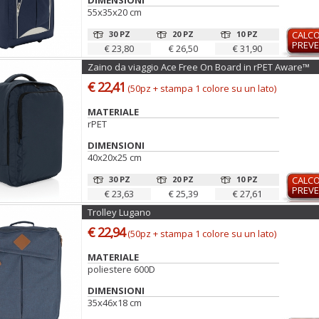
DIMENSIONI
55x35x20 cm
30 PZ
20 PZ
10 PZ
CALC
PREVE
€ 23,80
€ 26,50
€ 31,90
Zaino da viaggio Ace Free On Board in rPET Aware™
€ 22,41
(50pz + stampa 1 colore su un lato)
MATERIALE
rPET
DIMENSIONI
40x20x25 cm
30 PZ
20 PZ
10 PZ
CALC
PREVE
€ 23,63
€ 25,39
€ 27,61
Trolley Lugano
€ 22,94
(50pz + stampa 1 colore su un lato)
MATERIALE
poliestere 600D
DIMENSIONI
35x46x18 cm