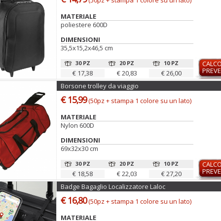
(50pz + stampa 1 colore su un lato)
MATERIALE
poliestere 600D
DIMENSIONI
35,5x15,2x46,5 cm
30 PZ
20 PZ
10 PZ
CALC
PREVE
€ 17,38
€ 20,83
€ 26,00
Borsone trolley da viaggio
€ 15,99
(50pz + stampa 1 colore su un lato)
MATERIALE
Nylon 600D
DIMENSIONI
69x32x30 cm
30 PZ
20 PZ
10 PZ
CALC
PREVE
€ 18,58
€ 22,03
€ 27,20
Badge Bagaglio Localizzatore Laloc
€ 16,80
(50pz + stampa 1 colore su un lato)
MATERIALE