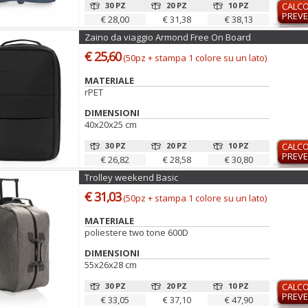
30 PZ
20 PZ
10 PZ
CALC
PREVE
€ 28,00
€ 31,38
€ 38,13
Zaino da viaggio Armond Free On Board
€ 25,60
(50pz + stampa 1 colore su un lato)
MATERIALE
rPET
DIMENSIONI
40x20x25 cm
30 PZ
20 PZ
10 PZ
CALC
PREVE
€ 26,82
€ 28,58
€ 30,80
Trolley weekend Basic
€ 31,03
(50pz + stampa 1 colore su un lato)
MATERIALE
poliestere two tone 600D
DIMENSIONI
55x26x28 cm
30 PZ
20 PZ
10 PZ
CALC
PREVE
€ 33,05
€ 37,10
€ 47,90