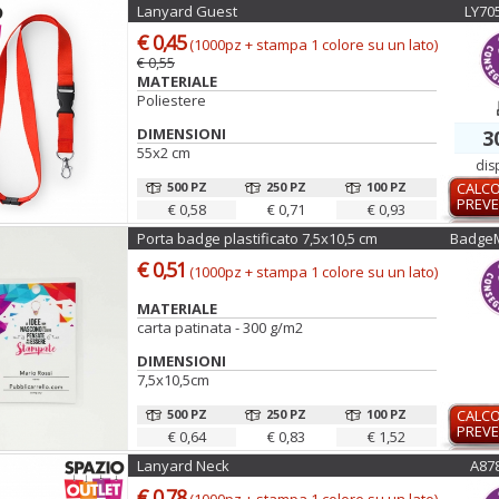
Lanyard Guest
LY70
€ 0,45
(1000pz + stampa 1 colore su un lato)
€ 0,55
MATERIALE
Poliestere
DIMENSIONI
3
55x2 cm
dis
500 PZ
250 PZ
100 PZ
CALC
PREVE
€ 0,58
€ 0,71
€ 0,93
Porta badge plastificato 7,5x10,5 cm
Badge
€ 0,51
(1000pz + stampa 1 colore su un lato)
MATERIALE
carta patinata - 300 g/m2
DIMENSIONI
7,5x10,5cm
500 PZ
250 PZ
100 PZ
CALC
PREVE
€ 0,64
€ 0,83
€ 1,52
Lanyard Neck
A87
€ 0,78