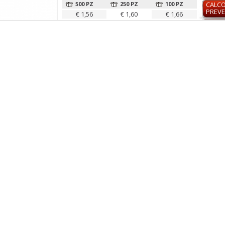
500 PZ
250 PZ
100 PZ
CALC
PREVE
€ 1,56
€ 1,60
€ 1,66