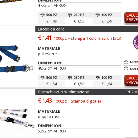
DIMENSIONI
47x2 cm APROX
500 PZ
250 PZ
100 PZ
CALC
PREVE
€ 1,49
€ 1,53
€ 1,59
Laccio da collo
€ 1,41
(1000pz + stampa 1 colore su un lato)
MATERIALE
poliestere
DIMENSIONI
MINI
48x2 cm APROX
MULTI
500 PZ
250 PZ
100 PZ
CALC
PREVE
€ 1,54
€ 1,58
€ 1,64
Portachiavi in sublimazione
PB20
€ 1,43
(1000pz + Stampa digitale)
MATERIALE
doppio raso
DIMENSIONI
52x2 cm APROX