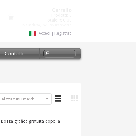
Carrello
Prodotti:
0
Totale:
€ 0,00
Iva inclusa, Incluso trasporto
Accedi
|
Registrati
Contatti
ualizza tutti i marchi
. Bozza grafica gratuita dopo la