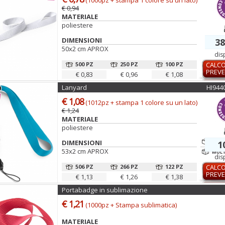
(1000pz + stampa 1 colore su un lato)
€ 0,94
MATERIALE
poliestere
DIMENSIONI
38
50x2 cm APROX
dis
500 PZ
250 PZ
100 PZ
CALC
PREVE
€ 0,83
€ 0,96
€ 1,08
Lanyard
HI944
€ 1,08
(1012pz + stampa 1 colore su un lato)
€ 1,24
MATERIALE
poliestere
DIMENSIONI
MINI
1
53x2 cm APROX
MULTI
dis
506 PZ
266 PZ
122 PZ
CALC
PREVE
€ 1,13
€ 1,26
€ 1,38
Portabadge in sublimazione
€ 1,21
(1000pz + Stampa sublimatica)
MATERIALE