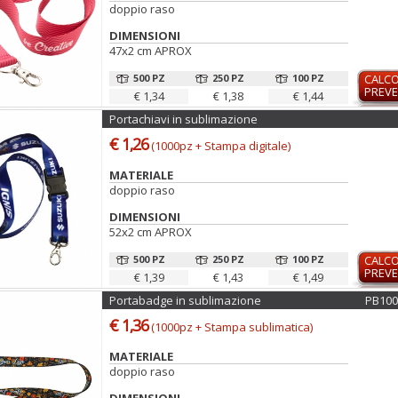
doppio raso
DIMENSIONI
47x2 cm APROX
500 PZ
250 PZ
100 PZ
CALC
PREVE
€ 1,34
€ 1,38
€ 1,44
Portachiavi in sublimazione
€ 1,26
(1000pz + Stampa digitale)
MATERIALE
doppio raso
DIMENSIONI
52x2 cm APROX
500 PZ
250 PZ
100 PZ
CALC
PREVE
€ 1,39
€ 1,43
€ 1,49
Portabadge in sublimazione
PB10
€ 1,36
(1000pz + Stampa sublimatica)
MATERIALE
doppio raso