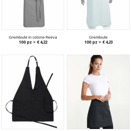
Grembiule in cotone Reeva
Grembiule
100 pz >
€ 4,22
100 pz >
€ 4,23