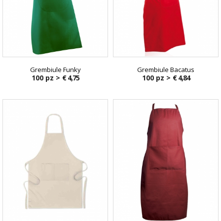
Grembiule Funky
Grembiule Bacatus
100 pz >
€ 4,75
100 pz >
€ 4,84