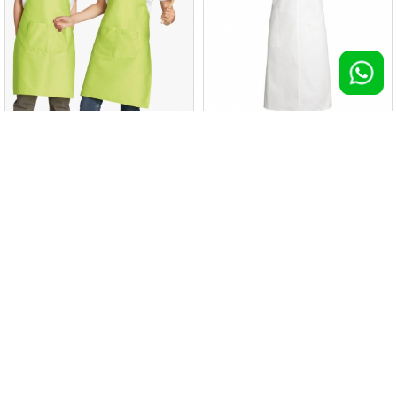
Parannanza da bambino Gala
Grembiule Verona con scollo a V
100 pz >
€ 6,24
100 pz >
€ 6,29