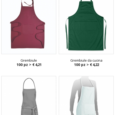
Grembiule
Grembiule da cucina
100 pz >
€ 4,21
100 pz >
€ 4,22