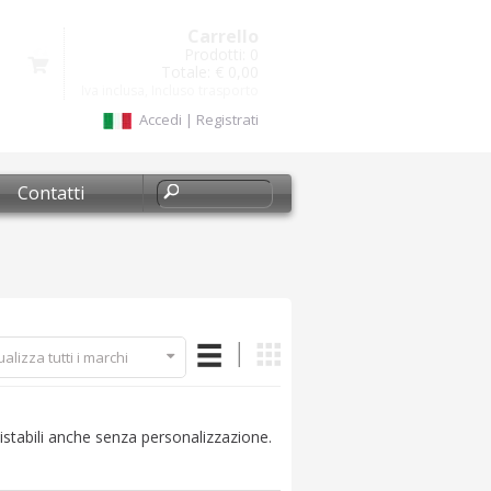
Carrello
Prodotti:
0
Totale:
€ 0,00
Iva inclusa, Incluso trasporto
Accedi
|
Registrati
Contatti
ualizza tutti i marchi
istabili anche senza personalizzazione.