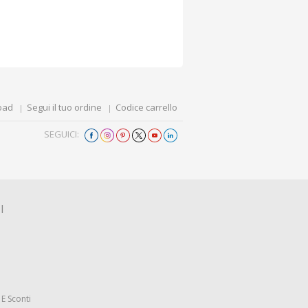
oad
Segui il tuo ordine
Codice carrello
SEGUICI:
I
E Sconti