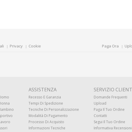
ali
Privacy
Cookie
Paga Ora
Upl
ASSISTENZA
SERVIZIO CLIENT
 Uomo
Recesso E Garanzia
Domande Frequenti
 Donna
Tempi Di Spedizione
Upload
 Bambino
Tecniche Di Personalizzazione
Paga Il Tuo Ordine
Sportivo
Modalità Di Pagamento
Contatti
Lavoro
Processo Di Acquisto
Segui Il Tuo Ordine
ssori
Informazioni Tecniche
Informativa Recensioni 