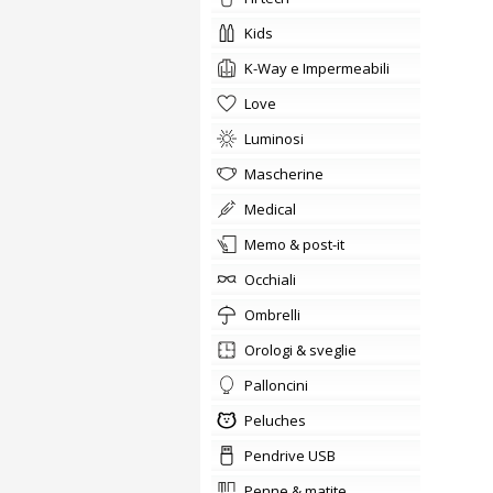
kids
K-Way e Impermeabili
love
Luminosi
Mascherine
medical
memo & post-it
occhiali
ombrelli
orologi & sveglie
Palloncini
Peluches
Pendrive USB
penne & matite