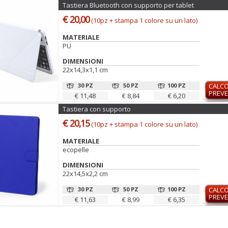
Tastiera Bluetooth con supporto per tablet
€ 20,00
(10pz + stampa 1 colore su un lato)
MATERIALE
PU
DIMENSIONI
22x14,3x1,1 cm
30 PZ
50 PZ
100 PZ
CALC
PREVE
€ 11,48
€ 8,84
€ 6,20
Tastiera con supporto
€ 20,15
(10pz + stampa 1 colore su un lato)
MATERIALE
ecopelle
DIMENSIONI
22x14,5x2,2 cm
30 PZ
50 PZ
100 PZ
CALC
PREVE
€ 11,63
€ 8,99
€ 6,35