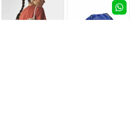
Sacca Promo
Zaino Spook
1000 pz >
€ 1,52
1000 pz >
€ 1,53