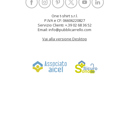
One t-shirt s.r.l.
P.IVA e CF: 06606220827
Servizio Clienti: +.39 02 68 36 52
Email: info@pubblicarrello.com
Vai alla versione Desktop