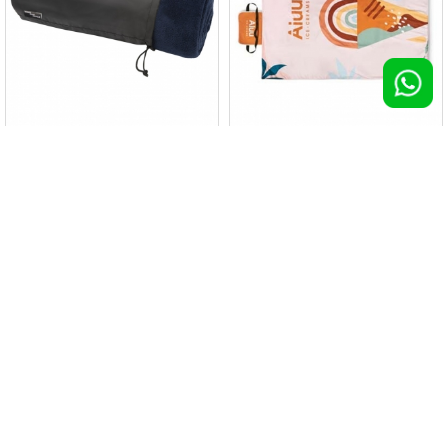
Coperta in coral fleece RPET Lily
Coperta da picnic Small
100 pz >
€ 15,42
100 pz >
€ 15,64