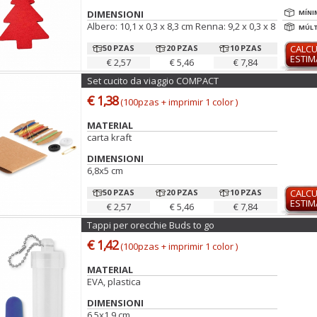
DIMENSIONI
MÍNI
Albero: 10,1 x 0,3 x 8,3 cm Renna: 9,2 x 0,3 x 8 cm Fiocco
MÚLT
50 PZAS
20 PZAS
10 PZAS
CALC
ESTI
€ 2,57
€ 5,46
€ 7,84
Set cucito da viaggio COMPACT
€ 1,38
(100pzas + imprimir 1 color )
MATERIAL
carta kraft
DIMENSIONI
6,8x5 cm
50 PZAS
20 PZAS
10 PZAS
CALC
ESTI
€ 2,57
€ 5,46
€ 7,84
Tappi per orecchie Buds to go
€ 1,42
(100pzas + imprimir 1 color )
MATERIAL
EVA, plastica
DIMENSIONI
6,5x1,9 cm