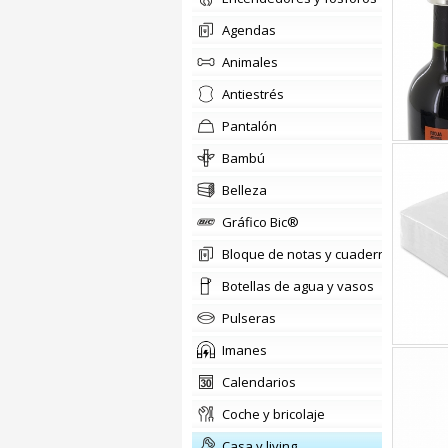
agendas
animales
antiestrés
pantalón
Bambú
belleza
Gráfico Bic®
Bloque de notas y cuadernos
Botellas de agua y vasos
pulseras
imanes
calendarios
coche y bricolaje
casa y living