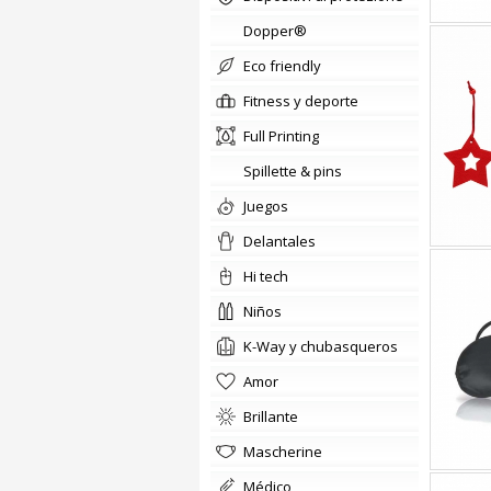
Dopper®
Eco friendly
fitness y deporte
Full Printing
Spillette & pins
Juegos
delantales
hi tech
niños
K-Way y chubasqueros
amor
brillante
Mascherine
médico