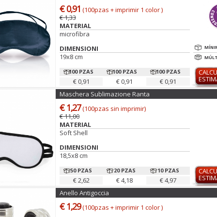
€ 0,91
(100pzas + imprimir 1 color )
€ 1,33
MATERIAL
microfibra
DIMENSIONI
MÍNI
19x8 cm
MÚLT
100 PZAS
100 PZAS
100 PZAS
CALC
ESTI
€ 0,91
€ 0,91
€ 0,91
Maschera Sublimazione Ranta
€ 1,27
(100pzas sin imprimir)
€ 11,00
MATERIAL
Soft Shell
DIMENSIONI
18,5x8 cm
50 PZAS
20 PZAS
10 PZAS
CALC
ESTI
€ 2,62
€ 4,18
€ 4,97
Anello Antigoccia
€ 1,29
(100pzas + imprimir 1 color )