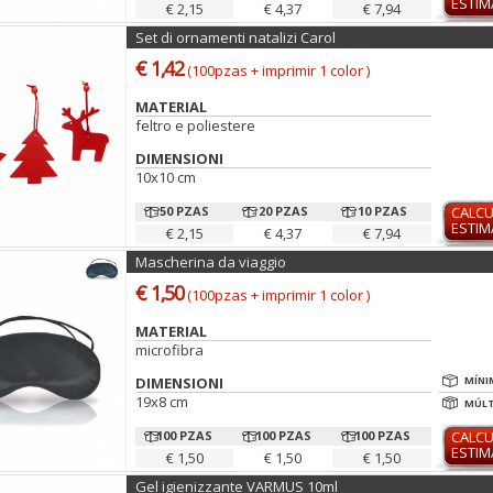
ESTI
€ 2,15
€ 4,37
€ 7,94
Set di ornamenti natalizi Carol
€ 1,42
(100pzas + imprimir 1 color )
MATERIAL
feltro e poliestere
DIMENSIONI
10x10 cm
50 PZAS
20 PZAS
10 PZAS
CALC
ESTI
€ 2,15
€ 4,37
€ 7,94
Mascherina da viaggio
€ 1,50
(100pzas + imprimir 1 color )
MATERIAL
microfibra
DIMENSIONI
MÍNI
19x8 cm
MÚLT
100 PZAS
100 PZAS
100 PZAS
CALC
ESTI
€ 1,50
€ 1,50
€ 1,50
Gel igienizzante VARMUS 10ml