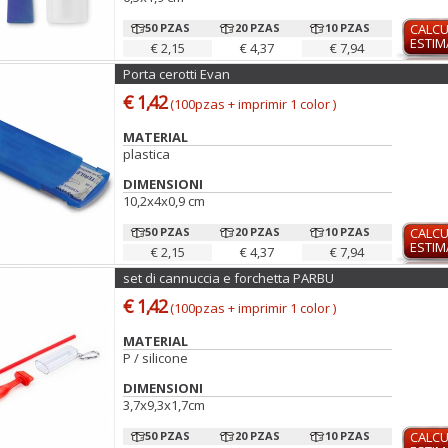
50 PZAS
20 PZAS
10 PZAS
CALC
ESTI
€ 2,15
€ 4,37
€ 7,94
Porta cerotti Evan
€ 1,42
(100pzas + imprimir 1 color )
MATERIAL
plastica
DIMENSIONI
10,2x4x0,9 cm
50 PZAS
20 PZAS
10 PZAS
CALC
ESTI
€ 2,15
€ 4,37
€ 7,94
set di cannuccia e forchetta PARBU
€ 1,42
(100pzas + imprimir 1 color )
MATERIAL
P / silicone
DIMENSIONI
3,7x9,3x1,7cm
50 PZAS
20 PZAS
10 PZAS
CALC