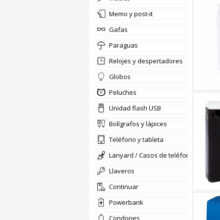
memo y post-it
gafas
paraguas
relojes y despertadores
globos
Peluches
Unidad flash USB
bolígrafos y lápices
teléfono y tableta
lanyard / Casos de teléfono
llaveros
Continuar
Powerbank
condones