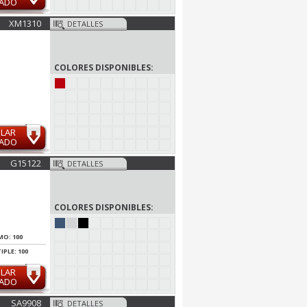
MADO
XM1310
DETALLES
COLORES DISPONIBLES:
ULAR
MADO
G15122
DETALLES
COLORES DISPONIBLES:
MO: 100
IPLE: 100
ULAR
MADO
SA9908
DETALLES