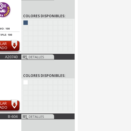
COLORES DISPONIBLES:
MO: 100
IPLE: 100
ULAR
MADO
A20740
DETALLES
COLORES DISPONIBLES:
ULAR
MADO
B-604
DETALLES