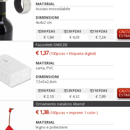
MATERIAL
Acciaio inossidabile
DIMENSIONI
4x4x2 cm
50 PZAS
20 PZAS
10 PZAS
CALC
ESTI
€ 1,84
€ 4,03
€ 7,24
Fazzoletti SNEEZIE
€ 1,37
(100pzas + Etiqueta digital)
MATERIAL
carta, PVC
DIMENSIONI
7,5x5x2,6cm
50 PZAS
20 PZAS
10 PZAS
CALC
ESTI
€ 2,10
€ 4,32
€ 7,89
Ornamento natalizio Abend
€ 1,38
(100pzas + imprimir 1 color )
MATERIAL
legno e poliestere