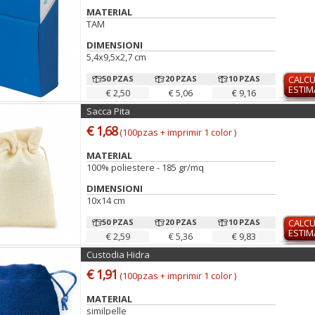
MATERIAL
TAM
DIMENSIONI
5,4x9,5x2,7 cm
50 PZAS
20 PZAS
10 PZAS
CALC
ESTI
€ 2,50
€ 5,06
€ 9,16
Sacca Pita
€ 1,68
(100pzas + imprimir 1 color )
MATERIAL
100% poliestere - 185 gr/mq
DIMENSIONI
10x14 cm
50 PZAS
20 PZAS
10 PZAS
CALC
ESTI
€ 2,59
€ 5,36
€ 9,83
Custodia Hidra
€ 1,91
(100pzas + imprimir 1 color )
MATERIAL
similpelle