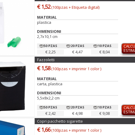
€ 1,52
(100pzas + Etiqueta digital)
MATERIAL
plastica
DIMENSIONI
2,7x10,1 cm
50 PZAS
20 PZAS
10 PZAS
CALC
ESTI
€ 2,25
€ 4,47
€ 8,04
Fazzoletti
€ 1,58
(100pzas + imprimir 1 color )
MATERIAL
carta, plastica
DIMENSIONI
5,5x8x2,2 cm
50 PZAS
20 PZAS
10 PZAS
CALC
ESTI
€ 2,42
€ 4,98
€ 9,08
Copri pacchetto sigarette
€ 1,66
(100pzas + imprimir 1 color )