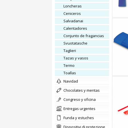
loncheras
ceniceros
salvadanai
calentadores
conjunto de fragancias
svuotatasche
Taglieri
tazas y vasos
termo
toallas
Navidad
chocolates y mentas
congreso y oficina
Entregas urgentes
Funda y estuches
Dispositivi di protezione