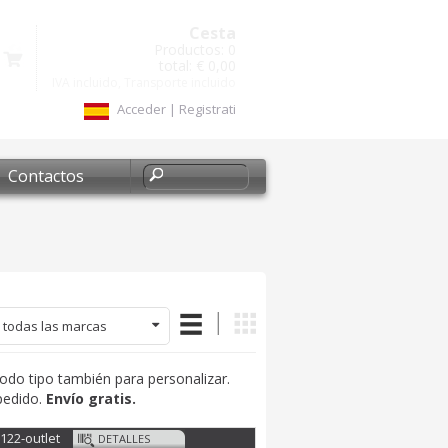
Cesta
Productos:
0
total:
€ 0,00
IVA incluido, Transporte incluido
Acceder
|
Registrati
Contactos
 todas las marcas
todo tipo también para personalizar.
pedido.
Envío gratis.
122-outlet
DETALLES