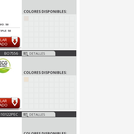
COLORES DISPONIBLES:
MO: 50
IPLE: 50
ULAR
MADO
BO7556
DETALLES
COLORES DISPONIBLES:
ULAR
MADO
310122PEC
DETALLES
COLORES DISPONIBLES: