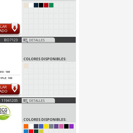
ULAR
MADO
BO7123
DETALLES
COLORES DISPONIBLES:
MO: 100
IPLE: 100
ULAR
MADO
11941205
DETALLES
COLORES DISPONIBLES: