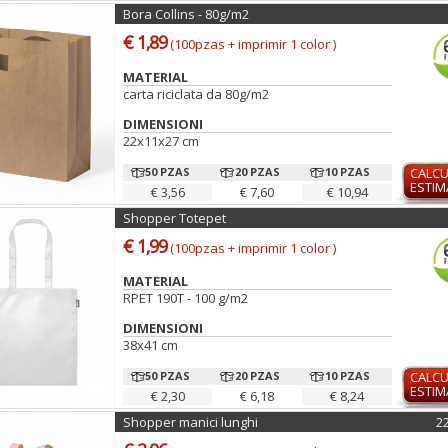
Bora Collins - 80g/m2
€ 1,89
(100pzas + imprimir 1 color )
MATERIAL
carta riciclata da 80g/m2
DIMENSIONI
22x11x27 cm
50 PZAS
20 PZAS
10 PZAS
CALC
ESTI
€ 3,56
€ 7,60
€ 10,94
Shopper Totepet
€ 1,99
(100pzas + imprimir 1 color )
MATERIAL
RPET 190T - 100 g/m2
DIMENSIONI
38x41 cm
50 PZAS
20 PZAS
10 PZAS
CALC
ESTI
€ 2,30
€ 6,18
€ 8,24
Shopper manici lunghi
2