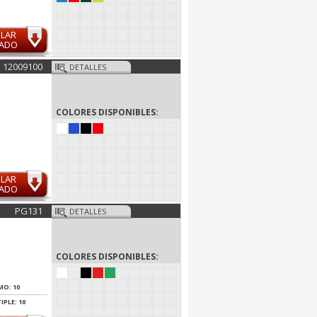
ULAR
MADO
12009100
DETALLES
COLORES DISPONIBLES:
ULAR
MADO
PG131
DETALLES
COLORES DISPONIBLES:
MO: 10
IPLE: 10