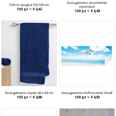
Asciugamano assorbente
Telo in spugna 50x100 cm
Gymnasio
100 pz >
€ 4,42
100 pz >
€ 4,49
Asciugamano ospite 40 x 60 cm
Asciugamano rinfrescante Small
100 pz >
€ 4,88
100 pz >
€ 4,93