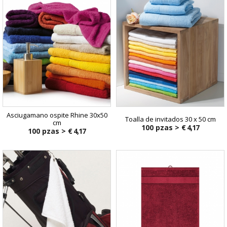
Asciugamano ospite Rhine 30x50
Toalla de invitados 30 x 50 cm
cm
100 pzas >
€ 4,17
100 pzas >
€ 4,17