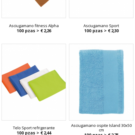
Asciugamano fitness Alpha
Asciugamano Sport
100 pzas >
€ 2,26
100 pzas >
€ 2,30
Asciugamano ospite Island 30x50
Telo Sport refrigerante
cm
100 pzas >
€ 2,44
100 pzas >
€ 2,75