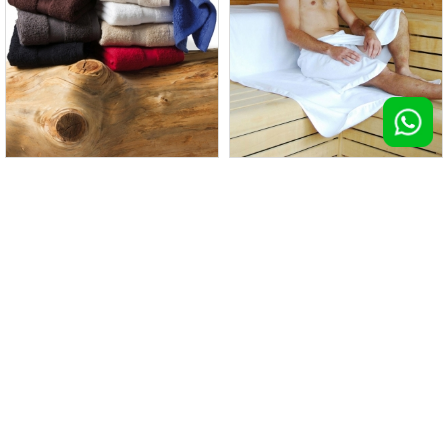
Asciugamano 50 x 100 cm
Telo da sauna
100 pz >
€ 7,35
100 pz >
€ 7,53