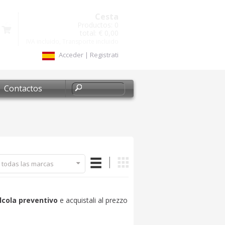
Cesta
Productos:
0
total:
€ 0,00
IVA incluido, Transporte incluido
Acceder
|
Registrati
Contactos
 todas las marcas
lcola preventivo
e acquistali al prezzo