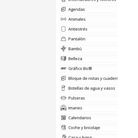
agendas
animales
antiestrés
pantalón
Bambú
belleza
Gráfico Bic®
Bloque de notas y cuadernos
Botellas de agua y vasos
pulseras
imanes
calendarios
coche y bricolaje
casa y living