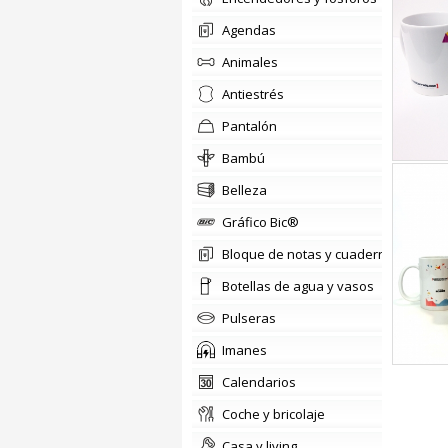
agendas
animales
antiestrés
pantalón
Bambú
belleza
Gráfico Bic®
Bloque de notas y cuadernos
Botellas de agua y vasos
pulseras
imanes
calendarios
coche y bricolaje
casa y living