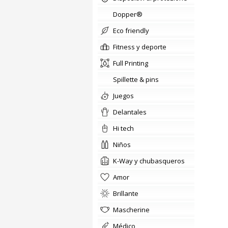
Dopper®
Eco friendly
fitness y deporte
Full Printing
Spillette & pins
Juegos
delantales
hi tech
niños
K-Way y chubasqueros
amor
brillante
Mascherine
médico