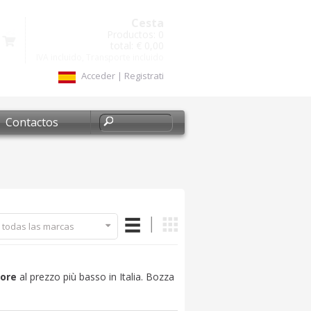
Cesta
Productos:
0
total:
€ 0,00
IVA incluido, Transporte incluido
Acceder
|
Registrati
Contactos
 todas las marcas
 ore
al prezzo più basso in Italia. Bozza