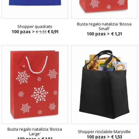
Busta regalo natalizia 'Bossa
Shopper quadrato
Small'
100 pzas >
€ 0,91
€ 1,33
100 pzas >
€ 1,21
€ 1,33
Busta regalo natalizia 'Bossa
Shopper riciclabile Maryville
Large'
100 pzas >
€ 1,53
100 pzas >
€ 1,51