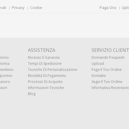
rali
Privacy
Cookie
Paga Ora
Upl
ASSISTENZA
SERVIZIO CLIENT
 Uomo
Recesso E Garanzia
Domande Frequenti
 Donna
Tempi Di Spedizione
Upload
 Bambino
Tecniche Di Personalizzazione
Paga Il Tuo Ordine
Sportivo
Modalità Di Pagamento
Kontakte
Lavoro
Processo Di Acquisto
Segui Il Tuo Ordine
ssori
Informazioni Tecniche
Informativa Recensioni 
Blog