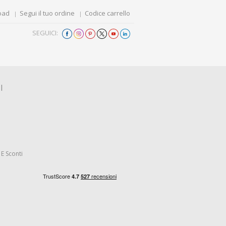
oad
Segui il tuo ordine
Codice carrello
SEGUICI:
I
E Sconti