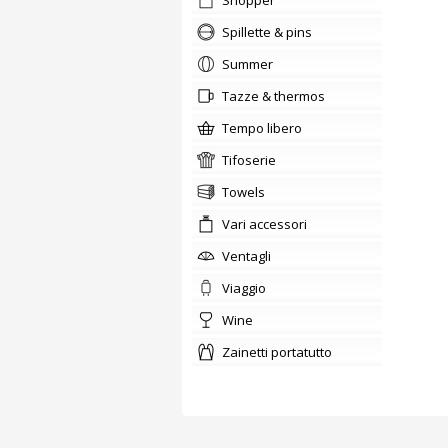
shopper
Spillette & pins
summer
tazze & thermos
tempo libero
tifoserie
Towels
Vari accessori
ventagli
viaggio
wine
zainetti portatutto