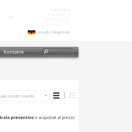
Carrello
Produkte:
0
Totale:
€ 0,00
Iva inclusa, Incluso trasporto
Accedi
|
Registrati
Kontakte
ualizza tutti i marchi
lcola preventivo
e acquistali al prezzo