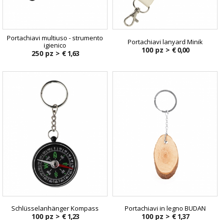
Portachiavi multiuso - strumento
Portachiavi lanyard Minik
igienico
100 pz >
€ 0,00
250 pz >
€ 1,63
€ 10,87
Schlüsselanhänger Kompass
Portachiavi in legno BUDAN
100 pz >
€ 1,23
100 pz >
€ 1,37