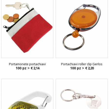
Portamonete portachiavi
Portachiavi roller clip Gerlos
100 pz >
€ 2,14
100 pz >
€ 2,20