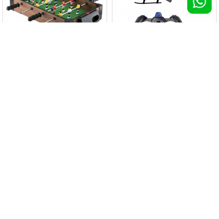
Mini biliardino da tavolo
Elicottero FLY AWAY
100 pz >
€ 17,42
100 pz >
€ 18,52
SEGUI IL TUO ORDINE
ASSISTENZA
PAGA ORA