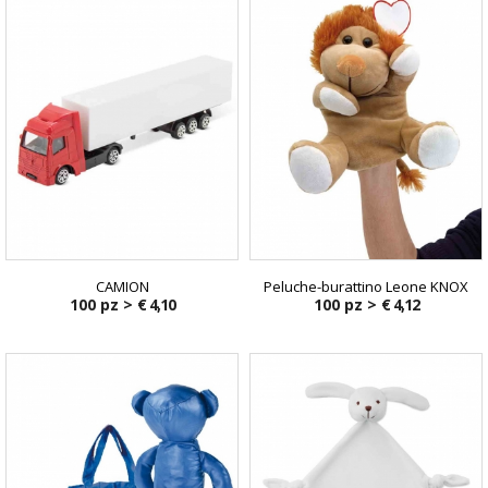
CAMION
Peluche-burattino Leone KNOX
100 pz >
€ 4,10
100 pz >
€ 4,12