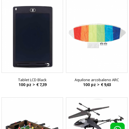
Tablet LCD Black
Aquilone arcobaleno ARC
100 pz >
€ 7,39
100 pz >
€ 9,63
€ 21,55