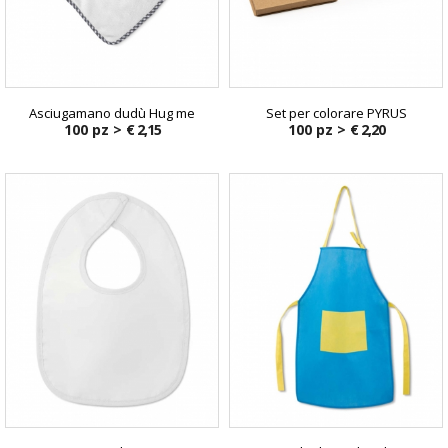
Asciugamano dudù Hug me
Set per colorare PYRUS
100 pz >
€ 2,15
100 pz >
€ 2,20