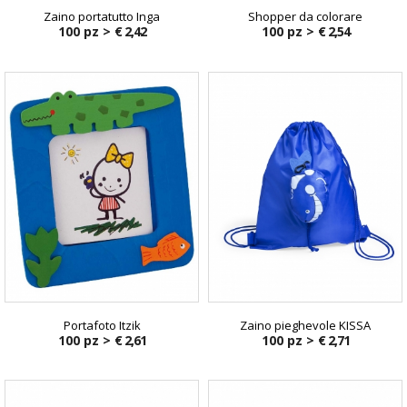
Zaino portatutto Inga
Shopper da colorare
100 pz >
€ 2,42
100 pz >
€ 2,54
Portafoto Itzik
Zaino pieghevole KISSA
100 pz >
€ 2,61
100 pz >
€ 2,71