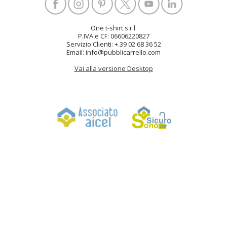
One t-shirt s.r.l.
P.IVA e CF: 06606220827
Servizio Clienti: +.39 02 68 36 52
Email: info@pubblicarrello.com
Vai alla versione Desktop