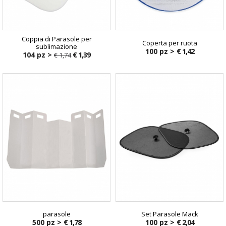
Coppia di Parasole per
Coperta per ruota
sublimazione
100 pz >
€ 1,42
104 pz >
€ 1,39
€ 1,74
€ 1,74
parasole
Set Parasole Mack
500 pz >
€ 1,78
100 pz >
€ 2,04