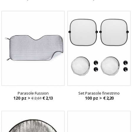
Parasole Fussion
Set Parasole finestrino
120 pz >
€ 2,13
100 pz >
€ 2,20
€ 2,61
€ 2,61