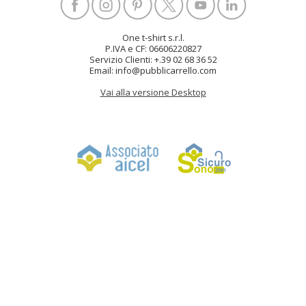
One t-shirt s.r.l.
P.IVA e CF: 06606220827
Servizio Clienti: +.39 02 68 36 52
Email: info@pubblicarrello.com
Vai alla versione Desktop