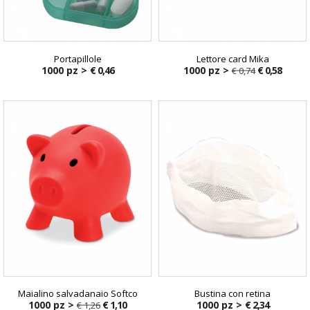
Portapillole
Lettore card Mika
1000 pz >
€ 0,46
1000 pz >
€ 0,58
€ 0,74
€ 0,74
Maialino salvadanaio Softco
Bustina con retina
1000 pz >
€ 1,10
1000 pz >
€ 2,34
€ 1,26